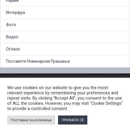
Најави
Интервјуа
Фото
Видео
Огласи
Поставете Новинарски Прашања
ЗАШТИТА НА ЛИЧНИ ПОДАТОЦИ
We use cookies on our website to give you the most
СЛОБОДЕН ПРИСТАП ДО ИНФОРМАЦИИ ОД ЈАВЕН КАРАКТЕР
relevant experience by remembering your preferences and
ПОСТАПКА ЗА ПРИЈАВА НА КРИВИЧНО ДЕЛО
КОРИСНИ ЛИНКОВИ
repeat visits. By clicking “Accept All”, you consent to the use
of ALL the cookies. However, you may visit "Cookie Settings"
ПОЛИТИКА ЗА ПРИВАТНОСТ ВЕБ СТРАНИЦА
to provide a controlled consent.
ПОЛИТИКА ЗА КОРИСТЕЊЕ КОЛАЧИЊА ВЕБ СТРАНА
Поставки за колачиња
ПРИФАТИ СÈ
© 2026 ЈАВНО ОБВИНИТЕЛСТВО НА РЕПУБЛИКА СЕВЕРНА МАКЕДОНИЈА •
Developed by Unet • Supported by the OSCE Mission to Skopje