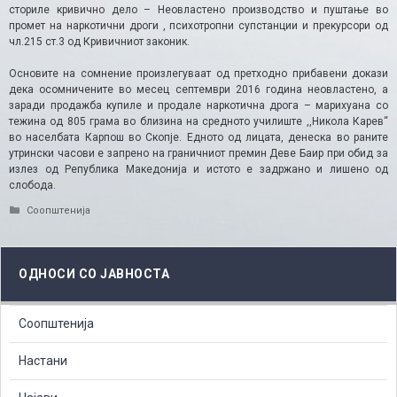
сториле кривично дело – Неовластено производство и пуштање во
промет на наркотични дроги , психотропни супстанции и прекурсори од
чл.215 ст.3 од Кривичниот законик.
Основите на сомнение произлегуваат од претходно прибавени докази
дека осомничените во месец септември 2016 година неовластено, а
заради продажба купиле и продале наркотична дрога – марихуана со
тежина од 805 грама во близина на средното училиште ,,Никола Карев“
во населбата Карпош во Скопје​. Едното од лицата, денеска во раните
утрински часови е запрено на граничниот премин Деве Баир при обид за
излез од Република Македонија и истото е задржано и лишено од
слобода.
Categories
Соопштенија
ОДНОСИ СО ЈАВНОСТА
Соопштенија
Настани