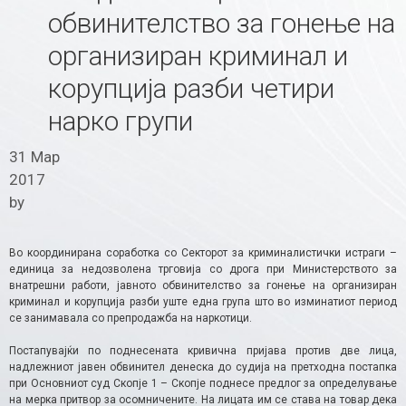
обвинителство за гонење на
организиран криминал и
корупција разби четири
нарко групи
31 Мар
2017
by
Во координирана соработка со Секторот за криминалистички истраги –
единица за недозволена трговија со дрога при Министерството за
внатрешни работи, јавното обвинителство за гонење на организиран
криминал и корупција разби уште една група што во изминатиот период
се занимавала со препродажба на наркотици.
Постапувајќи по поднесената кривична пријава против две лица,
надлежниот јавен обвинител денеска до судија на претходна постапка
при Основниот суд Скопје 1 – Скопје поднесе предлог за определување
на мерка притвор за осомничените. На лицата им се става на товар дека