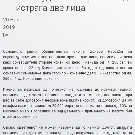
истрага две лица
20 Ное
2019
by
Основното јавно обвинителство Скопје донесе Наредба за
спроведување истражна постапка против две лица, осомничени дека
како соизвршители сториле кривично дело – Изнуда од чл. 258 ст.1 во
врска со чл. 22 од Кривичниот законик. За едно од лицата постои
основано сомневање дека сторило и кривично дело – Лихварство од чл.
260 ст.1 од Кривичниот законик.
Имено, во периодот од почетокот на годинава до ноември, едниот
осомничен дал услуга на лице – сведок и оштетен во постапката, при
што за себе договорил несразмерна имотна корист. Тој договорил да му
позајми пари во висина од 20.000 евра, но со каматна стапка од 10% на
месечно ниво. Посредник за зајмувањето и примањето на парите бил
вториот осомничен.
Откако оштетениот не можел навреме да го намири долгот, двајцата
осомничени од октомври започнале да изнудуваат пари од мајката на