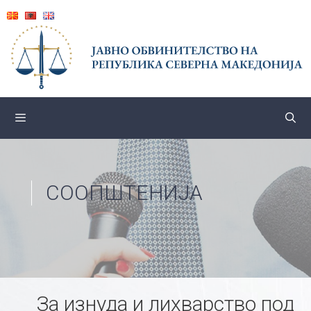
Skip
to
content
СООПШТЕНИЈА
За изнуда и лихварство под