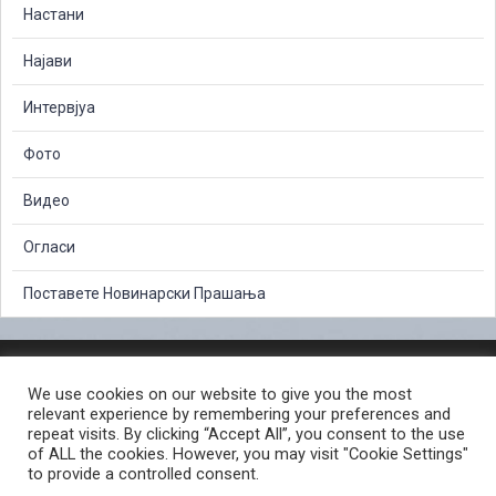
Настани
Најави
Интервјуа
Фото
Видео
Огласи
Поставете Новинарски Прашања
ЗАШТИТА НА ЛИЧНИ ПОДАТОЦИ
We use cookies on our website to give you the most
СЛОБОДЕН ПРИСТАП ДО ИНФОРМАЦИИ ОД ЈАВЕН КАРАКТЕР
relevant experience by remembering your preferences and
ПОСТАПКА ЗА ПРИЈАВА НА КРИВИЧНО ДЕЛО
КОРИСНИ ЛИНКОВИ
repeat visits. By clicking “Accept All”, you consent to the use
of ALL the cookies. However, you may visit "Cookie Settings"
ПОЛИТИКА ЗА ПРИВАТНОСТ ВЕБ СТРАНИЦА
to provide a controlled consent.
ПОЛИТИКА ЗА КОРИСТЕЊЕ КОЛАЧИЊА ВЕБ СТРАНА