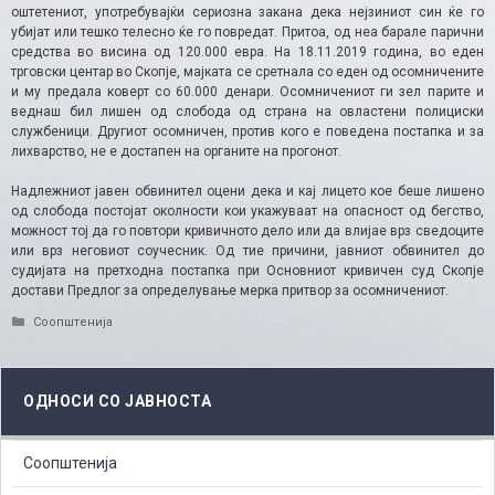
оштетениот, употребувајќи сериозна закана дека нејзиниот син ќе го
убијат или тешко телесно ќе го повредат. Притоа, од неа барале парични
средства во висина од 120.000 евра. На 18.11.2019 година, во еден
трговски центар во Скопје, мајката се сретнала со еден од осомничените
и му предала коверт со 60.000 денари. Осомничениот ги зел парите и
веднаш бил лишен од слобода од страна на овластени полициски
службеници. Другиот осомничен, против кого е поведена постапка и за
лихварство, не е достапен на органите на прогонот.
Надлежниот јавен обвинител оцени дека и кај лицето кое беше лишено
од слобода постојат околности кои укажуваат на опасност од бегство,
можност тој да го повтори кривичното дело или да влијае врз сведоците
или врз неговиот соучесник. Од тие причини, јавниот обвинител до
судијата на претходна постапка при Основниот кривичен суд Скопје
достави Предлог за определување мерка притвор за осомничениот.
Categories
Соопштенија
ОДНОСИ СО ЈАВНОСТА
Соопштенија