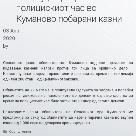
полицискиот час во
Куманово побарани казни
03 Апр
2020
by
Основното јавно обвинителство Куманово поднесе предлози за
издавање казнени налози против три лица за кривично дело –
Непостапување според здравствените прописи за време на епидемија
од член 206 став 1 од Кривичниот законик.
Обвинетите на 29 март не ја почитувале Одлуката за забрана и посебен
режим на движење на населението во деновите од викендот, па за
време на полицискиот час биле затекнати надвор од своите домови.
Надлежните јавни обвинители на Основниот суд Куманово му
предложија за секој од обвинетите да изрече парична казна во вкупен
износ од 1.000 евра во денарска противвредност.
Categories
Соопштенија