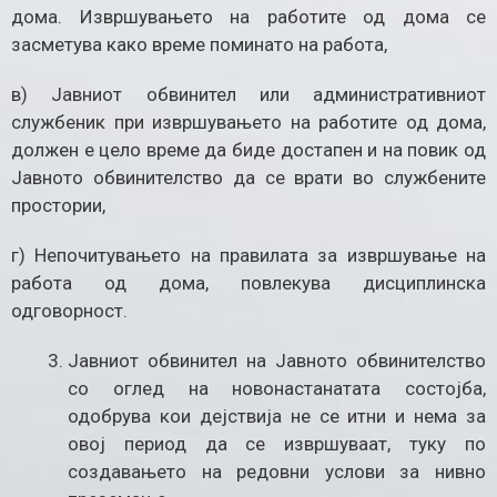
дома. Извршувањето на работите од дома се
засметува како време поминато на работа,
в) Јавниот обвинител или административниот
службеник при извршувањето на работите од дома,
должен е цело време да биде достапен и на повик од
Јавното обвинителство да се врати во службените
простории,
г) Непочитувањето на правилата за извршување на
работа од дома, повлекува дисциплинска
одговорност.
Јавниот обвинител на Јавното обвинителство
со оглед на новонастанатата состојба,
одобрува кои дејствија не се итни и нема за
овој период да се извршуваат, туку по
создавањето на редовни услови за нивно