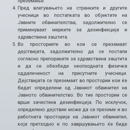
преземање.
Пред влегувањето на странките и другите
учесници во постапката во објектите на
Јавните обвинителства, задолжително се
применуваат мерките за дезинфекција и
здравствена заштита.
Во просториите во кои се преземаат
дејствијата, задолжително да се постапи
согласно препораките за здравствена заштита
и да се обезбеди неопходната физичка
оддалеченост на присутните учесници.
Дејствијата се преземаат во простории кои ќе
бидат определени од Јавниот обвинител на
Јавното обвинителство. Во тие простории се
врши зачестена дезинфекција. По исклучок,
определено дејствие може да се преземе и во
работната просторија на Јавниот обвинител,
која претходно и по завршувањето ќе биде