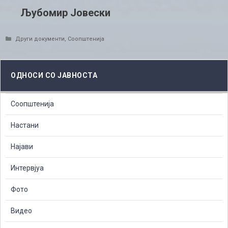
Љубомир Јовески
Categories
Други документи
,
Соопштенија
ОДНОСИ СО ЈАВНОСТА
Соопштенија
Настани
Најави
Интервјуа
Фото
Видео