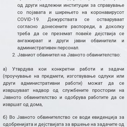
од други надлежни институции за справување
со појавата и ширењето на коронавирусот
COVID-19. Дежурствата се остваруваат
согласно донесените распореди, а доколку
треба да се преземат повеќе дејствија се
ангажираат и други јавни обвинители и
административен персонал.
Јавниот обвинител на Јавното обвинителство:
а) Утврдува кои конкретни работи и задачи
(проучување на предмети, изготвување одлуки или
други административни работи) можат да се
извршуваат надвор од службените простории на
Јавното обвинителство и одобрува работите да се
извршат од дома,
б) Во Јавното обвинителство се води евиденција за
одобренијата и дејствијата за вршење на задачите од