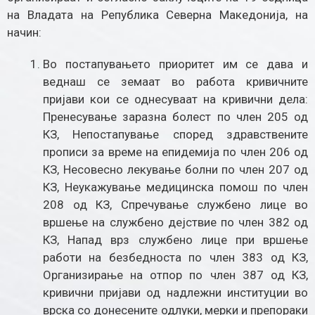
на Владата на Република Северна Македонија, на
начин:
Во постапувањето приоритет им се дава и
веднаш се земаат во работа кривичните
пријави кои се однесуваат на кривични дела:
Пренесување заразна болест по член 205 од
КЗ, Непостапување според здравствените
прописи за време на епидемија по член 206 од
КЗ, Несовесно лекување болни по член 207 од
КЗ, Неукажување медицинска помош по член
208 од КЗ, Спречување службено лице во
вршење на службено дејствие по член 382 од
КЗ, Напад врз службено лице при вршење
работи на безбедноста по член 383 од КЗ,
Организирање на отпор по член 387 од КЗ,
кривични пријави од надлежни институции во
врска со донесените одлуки, мерки и препораки