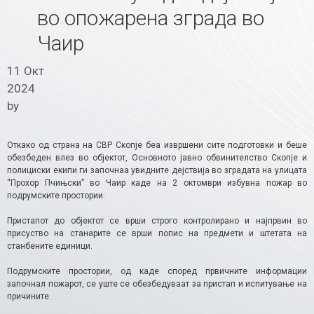
во опожарена зграда во
Чаир
11 Окт
2024
by
Откако од страна на СВР Скопје беа извршени сите подготовки и беше
обезбеден влез во објектот, Основното јавно обвинителство Скопје и
полициски екипи ги започнаа увидните дејствија во зградата на улицата
“Прохор Пчињски” во Чаир каде на 2 октомври избувна пожар во
подрумските простории.
Пристапот до објектот се врши строго контролирано и најпрвин во
присуство на станарите се врши попис на предмети и штетата на
станбените единици.
Подрумските простории, од каде според првичните информации
започнал пожарот, се уште се обезбедуваат за пристап и испитување на
причините.