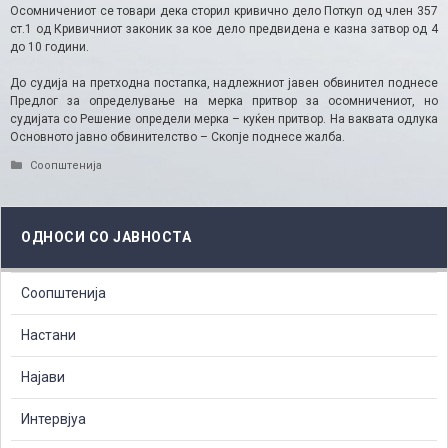
Осомничениот се товари дека сторил кривично дело Поткуп од член 357
ст.1 од Кривичниот законик за кое дело предвидена е казна затвор од 4
до 10 години.
До судија на претходна постапка, надлежниот јавен обвинител поднесе
Предлог за определување на мерка притвор за осомничениот, но
судијата со Решение определи мерка – куќен притвор. На ваквата одлука
Основното јавно обвинителство – Скопје поднесе жалба.
Categories
Соопштенија
ОДНОСИ СО ЈАВНОСТА
Соопштенија
Настани
Најави
Интервјуа