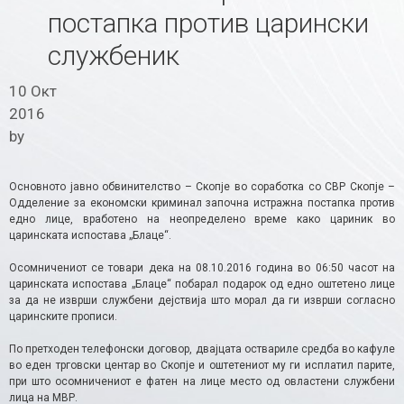
постапка против царински
службеник
10 Окт
2016
by
Основното јавно обвинителство – Скопје во соработка со СВР Скопје –
Одделение за економски криминал започна истражна постапка против
едно лице, вработено на неопределено време како цариник во
царинската испостава „Блаце“.
Осомничениот се товари дека на 08.10.2016 година во 06:50 часот на
царинската испостава „Блаце“ побарал подарок од едно оштетено лице
за да не изврши службени дејствија што морал да ги изврши согласно
царинските прописи.
По претходен телефонски договор, двајцата оствариле средба во кафуле
во еден трговски центар во Скопје и оштетениот му ги исплатил парите,
при што осомничениот е фатен на лице место од овластени службени
лица на МВР.