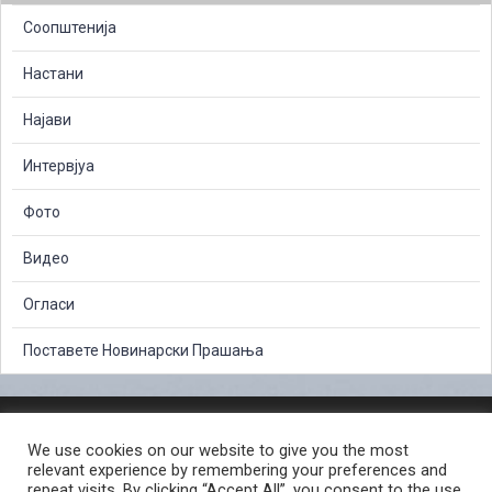
Соопштенија
Настани
Најави
Интервјуа
Фото
Видео
Огласи
Поставете Новинарски Прашања
ЗАШТИТА НА ЛИЧНИ ПОДАТОЦИ
We use cookies on our website to give you the most
СЛОБОДЕН ПРИСТАП ДО ИНФОРМАЦИИ ОД ЈАВЕН КАРАКТЕР
relevant experience by remembering your preferences and
ПОСТАПКА ЗА ПРИЈАВА НА КРИВИЧНО ДЕЛО
КОРИСНИ ЛИНКОВИ
repeat visits. By clicking “Accept All”, you consent to the use