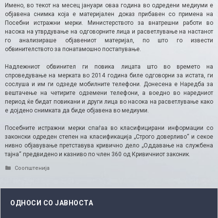
Имено, во текот на месец јануари оваа година во одредени медиуми е
објавена снимка која е материјален доказ прибавен со примена на
Посебни истражни мерки. Министерството за внатрешни работи во
насока на утврдување на одговорните лица и расветлување на настанот
го анализираше објавениот материјал, по што го извести
обвинителството за понатамошно постапување.
Надлежниот обвинител ги повика лицата што во времето на
спроведување на мерката во 2014 година биле одговорни за истата, ги
сослуша и им ги одзеде мобилните телефони. Донесена е Наредба за
вештачење на четирите одземени телефони, а воедно во наредниот
период ќе бидат повикани и други лица во насока на расветлување како
е дојдено снимката да биде објавена во медиуми.
Посебните истражни мерки спаѓаа во класифицирани информации со
законски одреден степен на класификација „Строго доверливо“ и секое
нивно објавување претставува кривично дело „Оддавање на службена
тајна“ предвидено и казниво по член 360 од Кривичниот законик.
Categories
Соопштенија
ОДНОСИ СО ЈАВНОСТА