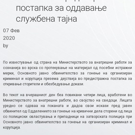
постапка за оддавање
службена тајна
07 Фев
2020
by
По известување од страна на Министерството за внатрешни работи за
сознанија во врска со протекување на материјал од посебни истражни
мерки, Основното јавно обвинителство за гонење на организиран
криминал и корупција презема дејствија во предистражна постапка за
откривање сторители и обезбедување докази.
Во текот на вчерашниот ден беа повикани четири лица, вработени во
Министерството за внатрешни работи, во својство на сведоци. Лицата
уредно се одзваа на поканата и дадоа свои искази пред јавен
обвинител од Одделението за гонење на кривични дела сторени од лица
со полициски овластувања и припадници на затворската полиција при
Основното јавно обвинителство за гонење на организиран криминал и
корупција.