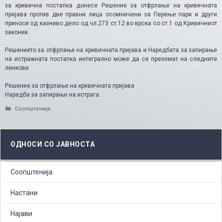
за кривична постапка донесе Решение за отфрлање на кривичната
пријава против две правни лица осомничени за Перење пари и други
приноси од казниво дело од чл.273 ст.12 во врска со ст.1 од Кривичниот
законик.
Решението за отфрлање на кривичната пријава и Наредбата за запирање
на истражната постапка интегрално може да се преземат на следните
линкови.
Решение за отфрлање на кривичната пријава
Наредба за запирање на истрага
Categories
Соопштенија
ОДНОСИ СО ЈАВНОСТА
Соопштенија
Настани
Најави