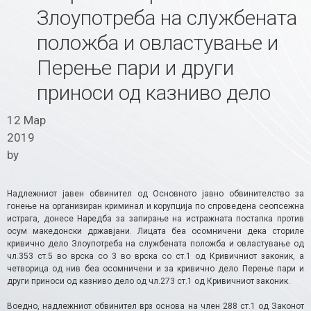
Злоупотреба на службената
положба и овластување и
Перење пари и други
приноси од казниво дело
12 Мар
2019
by
Надлежниот јавен обвинител од Основното јавно обвинителство за
гонење на организиран криминал и корупција по спроведена сеопсежна
истрага, донесе Наредба за запирање на истражната постапка против
осум македонски државјани. Лицата беа осомничени дека сториле
кривично дело Злоупотреба на службената положба и овластување од
чл.353 ст.5 во врска со 3 во врска со ст.1 од Кривичниот законик, а
четворица од нив беа осомничени и за кривично дело Перење пари и
други приноси од казниво дело од чл.273 ст.1 од Кривичниот законик.
Воедно, надлежниот обвинител врз основа на член 288 ст.1 од Законот