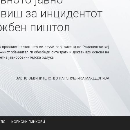
овиш за инцидентот
лужбен пиштол
 правниот настан што се случи овој викенд во Радовиш во кој
иот обвинител ги обезбеди сите траги и докази врз основа на
етна јавнообвинителска одлука.
ЈАВНО ОБВИНИТЕЛСТВО НА РЕПУБЛИКА МАКЕДОНИЈА
ЕЛО
КОРИСНИ ЛИНКОВИ