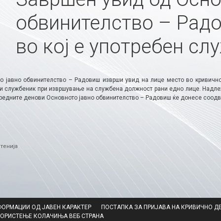
обвинителство – Рад
во кој е употребен с
о јавно обвинителство – Радовиш изврши увид на лице место во кривично
и службеник при извршување на службена должност рани едно лице. Надлежн
аредните денови Основното јавно обвинителство – Радовиш ќе донесе соодв
ries
тенија
ФОРМАЦИИ ОД ЈАВЕН КАРАКТЕР
ПОСТАПКА ЗА ПРИЈАВА НА КРИВИЧНО Д
КОРИСТЕЊЕ КОЛАЧИЊА ВЕБ СТРАНА