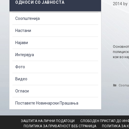
ОДНОСИ СО ЈАВНОСТА
2014
by
Соопштенија
Настани
Најави
Основнот
полициск
Интервјуа
кои во н
Фото
Видео
Catego
Соопш
Огласи
Поставете Новинарски Прашања
ЗАШТИТА НА ЛИЧНИ ПОДАТОЦИ
СЛОБОДЕН ПРИСТАП ДО ИН
ПОЛИТИКА ЗА ПРИВАТНОСТ ВЕБ СТРАНИЦА
ПОЛИТИКА ЗА 