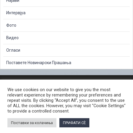
Најави
Интервјуа
Фото
Видео
Огласи
Поставете Новинарски Прашања
ЗАШТИТА НА ЛИЧНИ ПОДАТОЦИ
We use cookies on our website to give you the most
СЛОБОДЕН ПРИСТАП ДО ИНФОРМАЦИИ ОД ЈАВЕН КАРАКТЕР
relevant experience by remembering your preferences and
ПОСТАПКА ЗА ПРИЈАВА НА КРИВИЧНО ДЕЛО
КОРИСНИ ЛИНКОВИ
repeat visits. By clicking “Accept All”, you consent to the use
of ALL the cookies. However, you may visit "Cookie Settings"
ПОЛИТИКА ЗА ПРИВАТНОСТ ВЕБ СТРАНИЦА
to provide a controlled consent.
ПОЛИТИКА ЗА КОРИСТЕЊЕ КОЛАЧИЊА ВЕБ СТРАНА
Поставки за колачиња
ПРИФАТИ СÈ
© 2026 ЈАВНО ОБВИНИТЕЛСТВО НА РЕПУБЛИКА СЕВЕРНА МАКЕДОНИЈА •
Developed by Unet • Supported by the OSCE Mission to Skopje