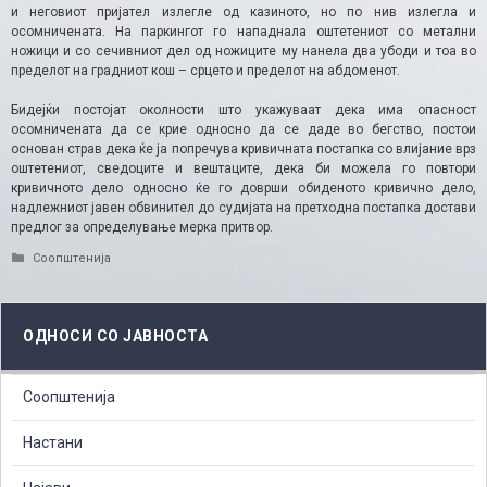
и неговиот пријател излегле од казиното, но по нив излегла и
осомничената. На паркингот го нападнала оштетениот со метални
ножици и со сечивниот дел од ножиците му нанела два убоди и тоа во
пределот на градниот кош – срцето и пределот на абдоменот.
Бидејќи постојат околности што укажуваат дека има опасност
осомничената да се крие односно да се даде во бегство, постои
основан страв дека ќе ја попречува кривичната постапка со влијание врз
оштетениот, сведоците и вештаците, дека би можела го повтори
кривичното дело односно ќе го доврши обиденото кривично дело,
надлежниот јавен обвинител до судијата на претходна постапка достави
предлог за определување мерка притвор.
Categories
Соопштенија
ОДНОСИ СО ЈАВНОСТА
Соопштенија
Настани