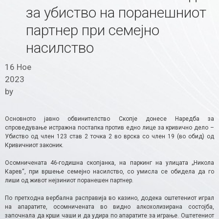
за убиство на поранешниот
партнер при семејно
насилство
16 Ное
2023
by
Основното јавно обвинителство Скопје донесе Наредба за
спроведување истражна постапка против едно лице за кривично дело –
Убиство од член 123 став 2 точка 2 во врска со член 19 (во обид) од
Кривичниот законик.
Осомничената 46-годишна скопјанка, на паркинг на улицата „Никола
Карев“, при вршење семејно насилство, со умисла се обидела да го
лиши од живот нејзиниот поранешен партнер.
По претходна вербална расправија во казино, додека оштетениот играл
на апаратите, осомничената во видно алкохолизирана состојба,
започнала да крши чаши и да удира по апаратите за играње. Оштетениот