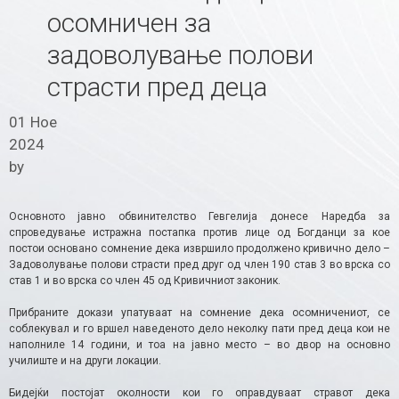
осомничен за
задоволување полови
страсти пред деца
01 Ное
2024
by
Основното јавно обвинителство Гевгелија донесе Наредба за
спроведување истражна постапка против лице од Богданци за кое
постои основано сомнение дека извршило продолжено кривично дело –
Задоволување полови страсти пред друг од член 190 став 3 во врска со
став 1 и во врска со член 45 од Кривичниот законик.
Прибраните докази упатуваат на сомнение дека осомничениот, се
соблекувал и го вршел наведеното дело неколку пати пред деца кои не
наполниле 14 години, и тоа на јавно место – во двор на основно
училиште и на други локации.
Бидејќи постојат околности кои го оправдуваат стравот дека