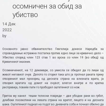
осомничен за обид за
убиство
14 Дек
2022
by
Основното јавно обвинителство Гевгелија донесе Наредба за
спроведување истражна постапка против едно лице за кривично дело –
Убиство според член 123 став 1 во врска со член 19 (во обид) од
Кривичниот зкаоник.
Осомничениот, на 12 декември, со умисла се обидел да го лиши од
живот неговиот очув. Делото го сторил така што ја протнал раката преку
отворениот мал прозорец од десната страна на влезната врата, ја
отворил вратата од домот на очувот, влегол внатре и по кратка
расправија, повеќе пати го прободел оштетениот со нож.
Притоа му нанел тешки телесни повреди – две убодни рани во грбот,
длабоки посекотини на левата страна на вратот, лицето и на десната
шака. Оштетениот паднал на подот во дневната соба и почнал обилно да