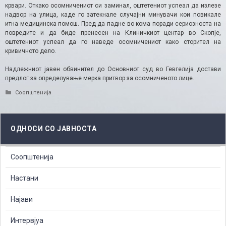
крвари. Откако осомничениот си заминал, оштетениот успеал да излезе
надвор на улица, каде го затекнале случајни минувачи кои повикале
итна медицинска помош. Пред да падне во кома поради сериозноста на
повредите и да биде пренесен на Клиничкиот центар во Скопје,
оштетениот успеал да го наведе осомничениот како сторител на
кривичното дело.​
Надлежниот јавен обвинител до Основниот суд во Гевгелија достави
предлог за определување мерка притвор за осомниченото лице.
Categories
Соопштенија
ОДНОСИ СО ЈАВНОСТА
Соопштенија
Настани
Најави
Интервјуа