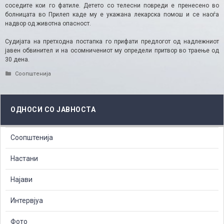
соседите кои го фатиле. Детето со телесни повреди е пренесено во
болницата во Прилеп каде му е укажана лекарска помош и се наоѓа
надвор од животна опасност.
Судијата на претходна постапка го прифати предлогот од надлежниот
јавен обвинител и на осомничениот му определи притвор во траење од
30 дена.
Categories
Соопштенија
ОДНОСИ СО ЈАВНОСТА
Соопштенија
Настани
Најави
Интервјуа
Фото