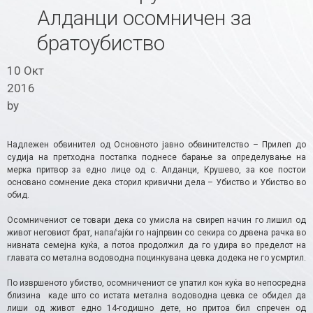
Алданци осомничен за
братоубиство
10 Окт
2016
by
Надлежен обвинител од Основното јавно обвинителство – Прилеп до
судија на претходна постапка поднесе барање за определување на
мерка притвор за едно лице од с. Алданци, Крушево, за кое постои
основано сомнение дека сторил кривични дела – Убиство и Убиство во
обид.
Осомничениот се товари дека со умисла на свиреп начин го лишил од
живот неговиот брат, напаѓајќи го најпрвин со секира со дрвена рачка во
нивната семејна куќа, а потоа продолжил да го удира во пределот на
главата со метална водоводна поцинкувана цевка додека не го усмртил.
По извршеното убиство, осомничениот се упатил кон куќа во непосредна
близина каде што со истата метална водоводна цевка се обидел да
лиши од живот едно 14-годишно дете, но притоа бил спречен од