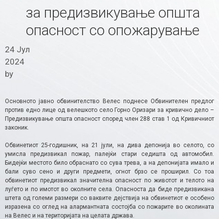
за предизвикување општа
опасност со опожарување
24 Јул
2024
by
Основното јавно обвинителство Велес поднесе Обвинителен предлог
против едно лице од велешкото село Горно Оризари за кривично дело –
Предизвикување општа опасност според член 288 став 1 од Кривичниот
законик.
Обвинетиот 25-годишник, на 21 јули, на дива депонија во селото, со
умисла предизвикал пожар, палејќи стари седишта од автомобил.
Бидејќи местото било обраснато со сува трева, а на депонијата имало и
бали суво сено и други предмети, огнот брзо се проширил. Со тоа
обвинетиот предизвикал значителна опасност по животот и телото на
луѓето и по имотот во околните села. Опасноста да биде предизвикана
штета од големи размери со ваквите дејствија на обвинетиот е особено
изразена со оглед на алармантната состојба со пожарите во околината
на Велес и на територијата на целата држава.