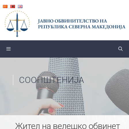
Skip
to
content
СООПШТЕНИЈА
Жител на велешко обвинет