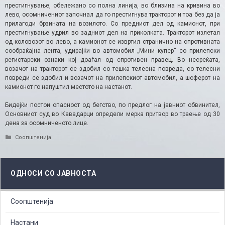
престигнување, обележано со полна линија, во близина на кривина во
лево, осомничениот започнал да го престигнува тракторот и тоа без да ја
прилагоди брзината на возилото. Со предниот дел од камионот, при
престигнување удрил во задниот дел на приколката. Тракторот излетал
од коловозот во лево, а камионот се извртил странично на спротивната
сообраќајна лента, удирајќи во автомобил „Мини купер“ со прилепски
регистарски ознаки кој доаѓал од спротивен правец. Во несреќата,
возачот на тракторот се здобил со тешка телесна повреда, со телесни
повреди се здобил и возачот на прилепскиот автомобил, а шоферот на
камионот го напуштил местото на настанот.
Бидејќи постои опасност од бегство, по предлог на јавниот обвинител,
Основниот суд во Кавадарци определи мерка притвор во траење од 30
дена за осомниченото лице.
Categories
Соопштенија
ОДНОСИ СО ЈАВНОСТА
Соопштенија
Настани