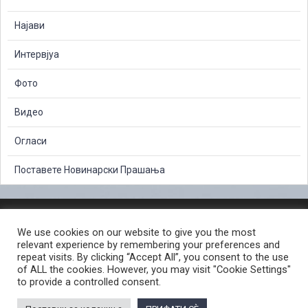
Најави
Интервјуа
Фото
Видео
Огласи
Поставете Новинарски Прашања
ЗАШТИТА НА ЛИЧНИ ПОДАТОЦИ
We use cookies on our website to give you the most
СЛОБОДЕН ПРИСТАП ДО ИНФОРМАЦИИ ОД ЈАВЕН КАРАКТЕР
relevant experience by remembering your preferences and
ПОСТАПКА ЗА ПРИЈАВА НА КРИВИЧНО ДЕЛО
КОРИСНИ ЛИНКОВИ
repeat visits. By clicking “Accept All”, you consent to the use
of ALL the cookies. However, you may visit "Cookie Settings"
ПОЛИТИКА ЗА ПРИВАТНОСТ ВЕБ СТРАНИЦА
to provide a controlled consent.
ПОЛИТИКА ЗА КОРИСТЕЊЕ КОЛАЧИЊА ВЕБ СТРАНА