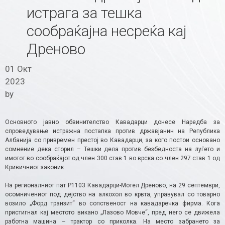
истрага за тешка
сообраќајна несреќа кај
Дреново
01 Окт
2023
by
Основното јавно обвинителство Кавадарци донесе Наредба за
спроведување истражна постапка против државјанин на Република
Албанија со привремен престој во Кавадарци, за кого постои основано
сомнение дека сторил – Тешки дела против безбедноста на луѓето и
имотот во сообраќајот од член 300 став 1 во врска со член 297 став 1 од
Кривичниот законик.
На регионалниот пат Р1103 Кавадарци-Мотел Дреново, на 29 септември,
осомничениот под дејство на алкохол во крвта, управувал со товарно
возило „Форд транзит“ во сопственост на кавадаречка фирма. Кога
пристигнал кај местото викано „Лазово Мовче“, пред него се движела
работна машина – трактор со приколка. На место забрането за