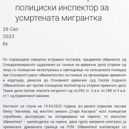
полициски инспектор за
усмртената мигрантка
26 Сеп
2023
by
По спроведена севкупна истражна постапка, предметен обвинител од
Специјализираното одделение за гонење на кривични дела сторени од
лица со полициски овластувања и припадници на затворската полиција
при Основното јавно обвинителство за гонење на организиран криминал
и корупција, денеска до Основниот кривичен суд Скопје поднесе
Обвинителен акт против полициски инспектор за сторено кривично дело
Тешки дела против општата сигурност од чл.292 ст. 2 в.в. чл.288 ст.3 в.в.
ст.1 од Кривичниот законик.
Настанот се случи на 19.04.2023 година, во раните утрински часови
близу Гевгелија, кај местото викано „Стара Касарна“ кога полициски
службеник, распореден за опсервирање на теренот, го известил
обвинетиот – раководител на смена, дека група мигранти илегално ја
преминале државната граница на РСМ. Обвинетиот контактирал со