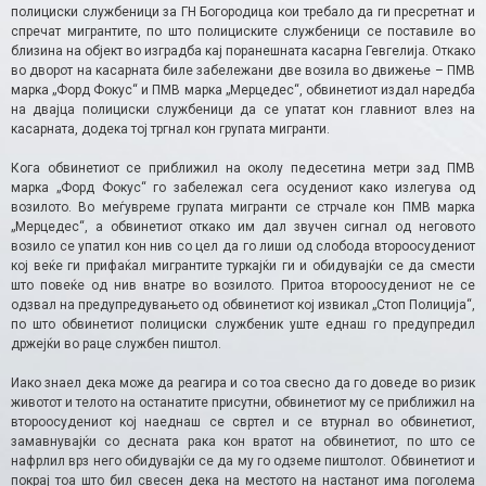
полициски службеници за ГН Богородица кои требало да ги пресретнат и
спречат мигрантите, по што полициските службеници се поставиле во
близина на објект во изградба кај поранешната касарна Гевгелија. Откако
во дворот на касарната биле забележани две возила во движење – ПМВ
марка „Форд Фокус“ и ПМВ марка „Мерцедес“, обвинетиот издал наредба
на двајца полициски службеници да се упатат кон главниот влез на
касарната, додека тој тргнал кон групата мигранти.
Кога обвинетиот се приближил на околу педесетина метри зад ПМВ
марка „Форд Фокус“ го забележал сега осудениот како излегува од
возилото. Во меѓувреме групата мигранти се стрчале кон ПМВ марка
„Мерцедес“, а обвинетиот откако им дал звучен сигнал од неговото
возило се упатил кон нив со цел да го лиши од слобода второосудениот
кој веќе ги прифаќал мигрантите туркајќи ги и обидувајќи се да смести
што повеќе од нив внатре во возилото. Притоа второосудениот не се
одзвал на предупредувањето од обвинетиот кој извикал „Стоп Полиција“,
по што обвинетиот полициски службеник уште еднаш го предупредил
држејќи во раце службен пиштол.
Иако знаел дека може да реагира и со тоа свесно да го доведе во ризик
животот и телото на останатите присутни, обвинетиот му се приближил на
второосудениот кој наеднаш се свртел и се втурнал во обвинетиот,
замавнувајќи со десната рака кон вратот на обвинетиот, по што се
нафрлил врз него обидувајќи се да му го одземе пиштолот. Обвинетиот и
покрај тоа што бил свесен дека на местото на настанот има поголема