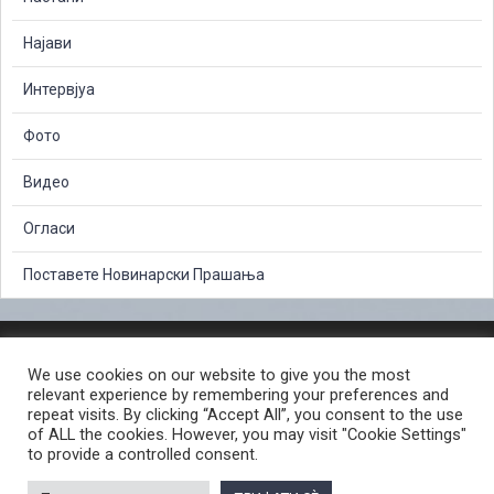
Најави
Интервјуа
Фото
Видео
Огласи
Поставете Новинарски Прашања
ЗАШТИТА НА ЛИЧНИ ПОДАТОЦИ
We use cookies on our website to give you the most
СЛОБОДЕН ПРИСТАП ДО ИНФОРМАЦИИ ОД ЈАВЕН КАРАКТЕР
relevant experience by remembering your preferences and
ПОСТАПКА ЗА ПРИЈАВА НА КРИВИЧНО ДЕЛО
КОРИСНИ ЛИНКОВИ
repeat visits. By clicking “Accept All”, you consent to the use
of ALL the cookies. However, you may visit "Cookie Settings"
ПОЛИТИКА ЗА ПРИВАТНОСТ ВЕБ СТРАНИЦА
to provide a controlled consent.
ПОЛИТИКА ЗА КОРИСТЕЊЕ КОЛАЧИЊА ВЕБ СТРАНА