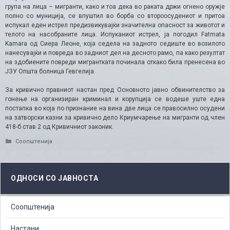
група на лица – мигранти, како и тоа дека во раката држи огнено оружје
полно со муниција, се впуштил во борба со второосудениот и притоа
испукал еден истрел предизвикувајќи значителна опасност за животот и
телото на насобраните лица. Испуканиот истрел, ја погодил Fatmata
Kamara од Сиера Леоне, која седела на задното седиште во возилото
нанесувајќи и повреда во задниот дел на десното рамо, па како резултат
на здобиените повреди мигрантката починала откако била пренесена во
ЈЗУ Општа болница Гевгелија.
За кривично правниот настан пред Основното јавно обвинителство за
гонење на организиран криминал и корупција се водеше уште една
постапка во која по признание на вина две лица се правосилно осудени
на затворски казни за кривично дело Криумчарење на мигранти од член
418-б став 2 од Кривичниот законик.
Categories
Соопштенија
ОДНОСИ СО ЈАВНОСТА
Соопштенија
Настани