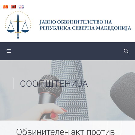
Skip
to
content
СООПШТЕНИЈА
Обвинителен акт против