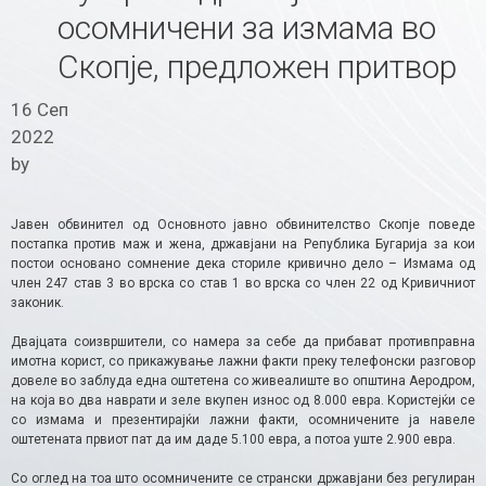
осомничени за измама во
Скопје, предложен притвор
16 Сеп
2022
by
Јавен обвинител од Основното јавно обвинителство Скопје поведе
постапка против маж и жена, државјани на Република Бугарија за кои
постои основано сомнение дека сториле кривично дело – Измама од
член 247 став 3 во врска со став 1 во врска со член 22 од Кривичниот
законик.
Двајцата соизвршители, со намера за себе да прибават противправна
имотна корист, со прикажување лажни факти преку телефонски разговор
довеле во заблуда една оштетена со живеалиште во општина Аеродром,
на која во два наврати и зеле вкупен износ од 8.000 евра. Користејќи се
со измама и презентирајќи лажни факти, осомничените ја навеле
оштетената првиот пат да им даде 5.100 евра, а потоа уште 2.900 евра.
Со оглед на тоа што осомничените се странски државјани без регулиран