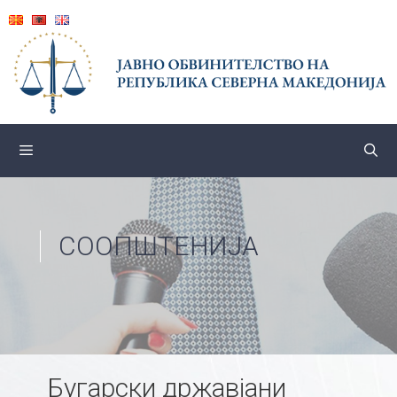
Skip
to
content
СООПШТЕНИЈА
Бугарски државјани