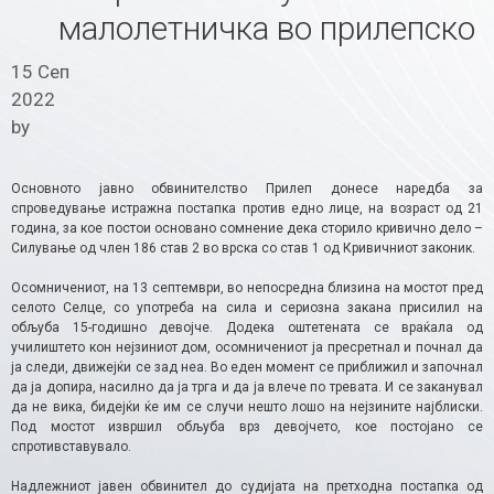
малолетничка во прилепско
15 Сеп
2022
by
Основното јавно обвинителство Прилеп донесе наредба за
спроведување истражна постапка против едно лице, на возраст од 21
година, за кое постои основано сомнение дека сторило кривично дело –
Силување од член 186 став 2 во врска со став 1 од Кривичниот законик.
Осомничениот, на 13 септември, во непосредна близина на мостот пред
селото Селце, со употреба на сила и сериозна закана присилил на
обљуба 15-годишно девојче. Додека оштетената се враќала од
училиштето кон нејзиниот дом, осомничениот ја пресретнал и почнал да
ја следи, движејќи се зад неа. Во еден момент се приближил и започнал
да ја допира, насилно да ја трга и да ја влече по тревата. И се заканувал
да не вика, бидејќи ќе им се случи нешто лошо на нејзините најблиски.
Под мостот извршил обљуба врз девојчето, кое постојано се
спротивставувало.
Надлежниот јавен обвинител до судијата на претходна постапка од