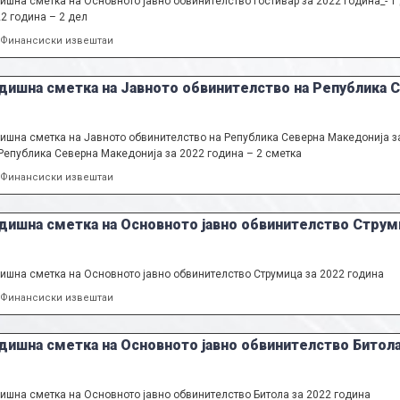
ишна сметка на Основното јавно обвинителство Гостивар за 2022 година_- 1
2 година – 2 дел
Categories
Финансиски извештаи
дишна сметка на Јавното обвинителство на Република С
ишна сметка на Јавното обвинителство на Република Северна Македонија з
Република Северна Македонија за 2022 година – 2 сметка
Categories
Финансиски извештаи
дишна сметка на Основното јавно обвинителство Струми
ишна сметка на Основното јавно обвинителство Струмица за 2022 година
Categories
Финансиски извештаи
дишна сметка на Основното јавно обвинителство Битола
ишна сметка на Основното јавно обвинителство Битола за 2022 година