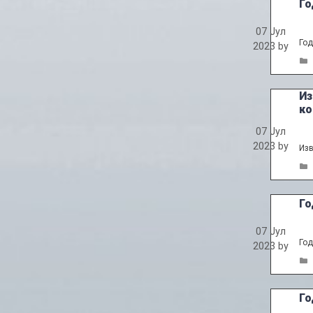
Го
07 Јул
Год
2023
by
Из
ко
07 Јул
2023
by
Изв
Го
07 Јул
Год
2023
by
Го