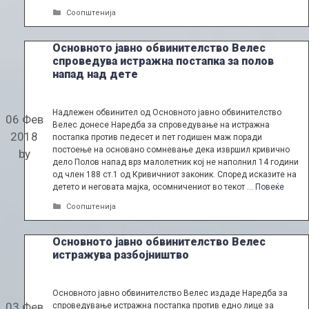
Categories
Соопштенија
Основното јавно обвинителство Велес
спроведува истражна постапка за полов
напад над дете
Надлежен обвинител од Основното јавно обвинителство
06 Фев
Велес донесе Наредба за спроведување на истражна
2018
постапка против педесет и пет годишен маж поради
постоење на основано сомневање дека извршил кривично
by
дело Полов напад врз малолетник кој не наполнил 14 години
од член 188 ст.1 од Кривичниот законик. Според исказите на
детето и неговата мајка, осомничениот во текот …
Повеќе
Categories
Соопштенија
Основното јавно обвинителство Велес
истражува разбојништво
Основното јавно обвинителство Велес издаде Наредба за
03 Фев
спроведување истражна постапка против едно лице за