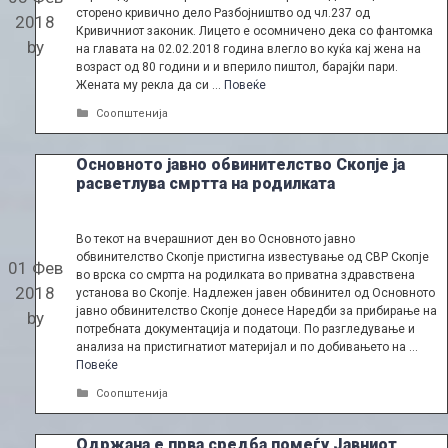
сторено кривично дело Разбојништво од чл.237 од
2018
Кривичниот законик. Лицето е осомничено дека со фантомка
by
на главата на 02.02.2018 година влегло во куќа кај жена на
возраст од 80 години и и вперило пиштол, барајќи пари.
Жената му рекла да си …
Повеќе
Categories
Соопштенија
Основното јавно обвинителство Скопје ја
расветлува смртта на родилката
Во текот на вчерашниот ден во Основното јавно
обвинителство Скопје пристигна известување од СВР Скопје
01 Фев
во врска со смртта на родилката во приватна здравствена
2018
установа ­во Скопје. Надлежен јавен обвинител од Основното
јавно обвинителство Скопје донесе Наредби за прибирање на
by
потребната документација и податоци. По разгледување и
анализа на пристигнатиот материјал и по добивањето на …
Повеќе
Categories
Соопштенија
Одржана е прва средба помеѓу Јавниот