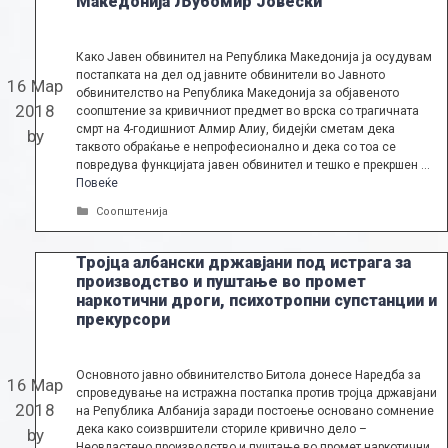
Македонија Љубомир Јовески
Како Јавен обвинител на Република Македонија ја осудувам
постапката на дел од јавните обвинители во Јавното
16 Мар
обвинителство на Република Македонија за објавеното
2018
соопштение за кривичниот предмет во врска со трагичната
смрт на 4-годишниот Алмир Алиу, бидејќи сметам дека
by
таквото обраќање е непрофесионално и дека со тоа се
повредува функцијата јавен обвинител и тешко е прекршен …
Повеќе
Categories
Соопштенија
Тројца албански државјани под истрага за
производство и пуштање во промет
наркотични дроги, психотропни супстанции и
прекурсори
Основното јавно обвинителство Битола донесе Наредба за
16 Мар
спроведување на истражна постапка против тројца државјани
2018
на Република Албанија заради постоење основано сомнение
дека како соизвршители сториле кривично дело –
by
Неовластено производство и пуштање во промет наркотични