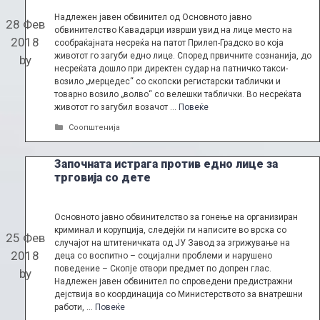
Надлежен јавен обвинител од Основното јавно
28 Фев
обвинителство Кавадарци изврши увид на лице место на
2018
сообраќајната несреќа на патот Прилеп-Градско во која
животот го загуби едно лице. Според првичните сознанија, до
by
несреќата дошло при директен судар на патничко такси-
возило „мерцедес“ со скопски регистарски таблички и
товарно возило „волво“ со велешки таблички. Во несреќата
животот го загубил возачот …
Повеќе
Categories
Соопштенија
Започната истрага против едно лице за
трговија со дете
Основното јавно обвинителство за гонење на организиран
криминал и корупција, следејќи ги написите во врска со
25 Фев
случајот на штитеничката од ЈУ Завод за згрижување на
2018
деца со воспитно – социјални проблеми и нарушено
поведение – Скопје отвори предмет по допрен глас.
by
Надлежен јавен обвинител по спроведени предистражни
дејствија во координација со Министерството за внатрешни
работи, …
Повеќе