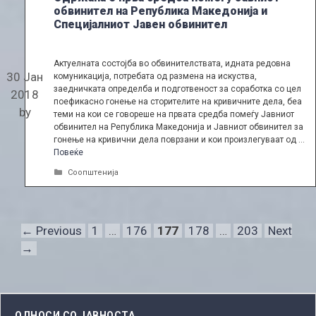
обвинител на Република Македонија и
Специјалниот Јавен обвинител
Актуелната состојба во обвинителствата, идната редовна
30 Јан
комуникација, потребата од размена на искуства,
заедничката определба и подготвеност за соработка со цел
2018
поефикасно гонење на сторителите на кривичните дела, беа
by
теми на кои се говореше на првата средба помеѓу Јавниот
обвинител на Република Македонија и Јавниот обвинител за
гонење на кривични дела поврзани и кои произлегуваат од …
Повеќе
Categories
Соопштенија
Page
Page
Page
Page
Page
←
Previous
1
…
176
177
178
…
203
Next
→
ОДНОСИ СО ЈАВНОСТА