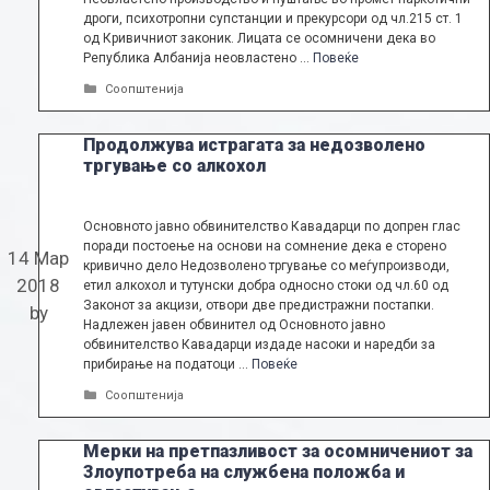
дроги, психотропни супстанции и прекурсори од чл.215 ст. 1
од Кривичниот законик. Лицата се осомничени дека во
Република Албанија неовластено …
Повеќе
Categories
Соопштенија
Продолжува истрагата за недозволено
тргување со алкохол
Основното јавно обвинителство Кавадарци по допрен глас
поради постоење на основи на сомнение дека е сторено
14 Мар
кривично дело Недозволено тргување со меѓупроизводи,
2018
етил алкохол и тутунски добра односно стоки од чл.60 од
Законот за акцизи, отвори две предистражни постапки.
by
Надлежен јавен обвинител од Основното јавно
обвинителство Кавадарци издаде насоки и наредби за
прибирање на податоци …
Повеќе
Categories
Соопштенија
Мерки на претпазливост за осомничениот за
Злоупотреба на службена положба и