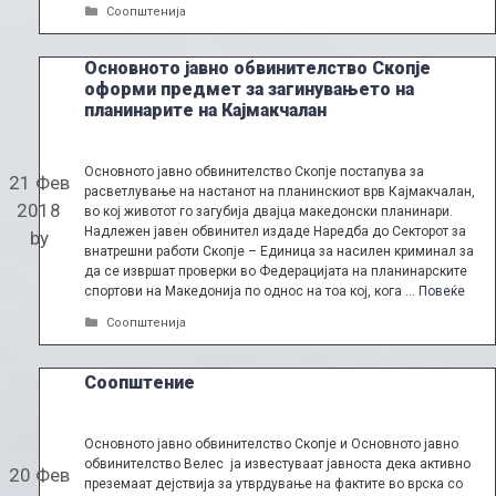
Categories
Соопштенија
Основното јавно обвинителство Скопје
оформи предмет за загинувањето на
планинарите на Кајмакчалан
Основното јавно обвинителство Скопје постапува за
21 Фев
расветлување на настанот на планинскиот врв Кајмакчалан,
2018
во кој животот го загубија двајца македонски планинари.
Надлежен јавен обвинител издаде Наредба до Секторот за
by
внатрешни работи Скопје – Единица за насилен криминал за
да се извршат проверки во Федерацијата на планинарските
спортови на Македонија по однос на тоа кој, кога …
Повеќе
Categories
Соопштенија
Соопштение
Основното јавно обвинителство Скопје и Основното јавно
обвинителство Велес ја известуваат јавноста дека активно
20 Фев
преземаат дејствија за утврдување на фактите во врска со