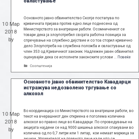
овластување
Основното јавно обвинителство Скопје постапува по
10 Мар
кривичната пријава против едно лице поднесена од
Министерството за внатрешни работи. Осомничениот се
2018
товари дека ја злоупотребил својата работна позиција за
by
спречување на службено дејствие и со тоа сторил кривично
дело Злоупотреба на службена положба и овластување од
член 353 од Кривичниот законик. Надлежен јавен обвинител
оценувајќи дека се исполнети законските услови …
Повеќе
Categories
Соопштенија
Основното јавно обвинителство Кавадарци
истражува недозволено тргување со
алкохол
Во координација со Министерството за внатрешни работи, во
10 Мар
текот на вчерашниот ден откриена е поголема количина
2018
алкохол во правно лице во Кавадарци. По спроведување на
акцијата најдени се над 9000 шишиња алкохол спакувани во
by
количина од по 0,7 литри или 1 литар, кои немаат маркица за
акцизи. Управителот на правното лице каде што се