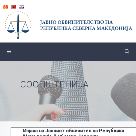
Skip
to
content
СООПШТЕНИЈА
Изјава на Јавниот обвинител на Република