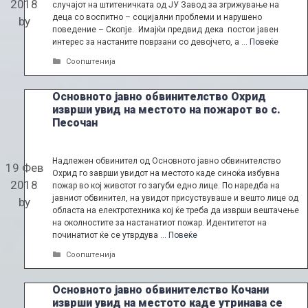
2018
случајот на штитеничката од ЈУ Завод за згрижување на
деца со воспитно – социјални проблеми и нарушено
by
поведение – Скопје. Имајќи предвид дека постои јавен
интерес за настаните поврзани со девојчето, а …
Повеќе
Categories
Соопштенија
Основното јавно обвинителство Охрид
изврши увид на местото на пожарот во с.
Песочан
Надлежен обвинител од Основното јавно обвинителство
19 Фев
Охрид го заврши увидот на местото каде синоќа избувна
2018
пожар во кој животот го загуби едно лице. По наредба на
јавниот обвинител, на увидот присуствуваше и вешто лице од
by
областа на електротехника кој ќе треба да изврши вештачење
на околностите за настанатиот пожар. Идентитетот на
починaтиот ќе се утврдува …
Повеќе
Categories
Соопштенија
Основното јавно обвинителство Кочани
изврши увид на местото каде утринава се