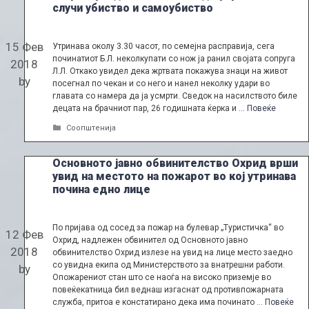
случи убиство и самоубиство
15 Фев
Утринава околу 3.30 часот, по семејна расправија, сега
починатиот Б.Л. неколкупати со нож ја ранил својата сопруга
2018
Л.Л. Откако увидел дека жртвата покажува знаци на живот
by
посегнал по чекан и со него и нанел неколку удари во
главата со намера да ја усмрти. Сведок на насилството биле
децата на брачниот пар, 26 годишната ќерка и …
Повеќе
Categories
Соопштенија
Основното јавно обвинителство Охрид врши
увид на местото на пожарот во кој утринава
почина едно лице
По пријава од сосед за пожар на булевар „Туристичка“ во
12 Фев
Охрид, надлежен обвинител од Основното јавно
2018
обвинителство Охрид излезе на увид на лице место заедно
со увидна екипа од Министерството за внатрешни работи.
by
Опожарениот стан што се наоѓа на високо приземје во
повеќекатница бил веднаш изгаснат од противпожарната
служба, притоа е констатирано дека има починато …
Повеќе