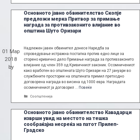
Основното јавно обвинителство Скопје
предложи мерка Притвор за примање
награда за противзаконито влијание во
општина Шуто Оризари
Надлежен јавен обвинител донесе Наредба за
01 Мар
спроведување истражна постапка против едно лице за
2018
сторено кривично дело Примање награда за противзаконито
влијание од член 359 од Кривичниот законик. Осомничениот
by
како вработен во општината Шуто Oризари на 27 јануари во
службените простории на општината примил претходно
договорена награда во висина од 1000 евра. Наградата
осомничениот ја договорил …
Повеќе
Categories
Соопштенија
Основното јавно обвинителство Кавадарци
изврши увид на местото на тешка
сообраќајна несреќа на патот Прилеп-
Градско