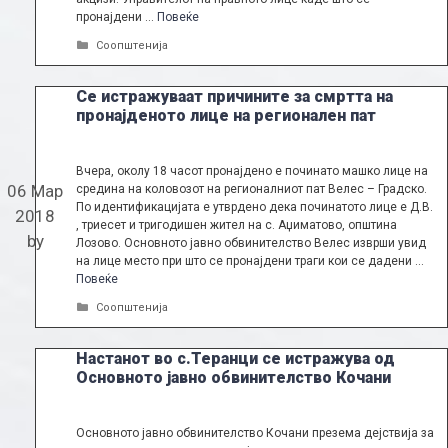
пронајдени …
Повеќе
Categories
Соопштенија
Се истражуваат причините за смртта на
пронајденото лице на регионален пат
Вчера, околу 18 часот пронајдено е починато машко лице на
06 Мар
средина на коловозот на регионалниот пат Велес – Градско.
По идентификацијата е утврдено дека починатото лице е Д.В.
2018
, триесет и тригодишен жител на с. Аџиматово, општина
by
Лозово. Основното јавно обвинителство Велес изврши увид
на лице место при што се пронајдени траги кои се дадени …
Повеќе
Categories
Соопштенија
Настанот во с.Теранци се истражува од
Основното јавно обвинителство Кочани
Основното јавно обвинителство Кочани презема дејствија за