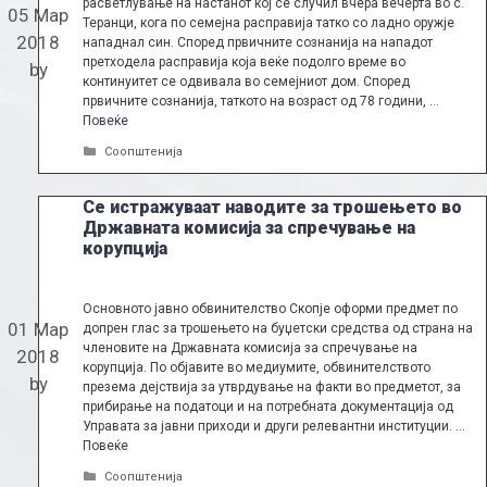
расветлување на настанот кој се случил вчера вечерта во с.
05 Мар
Теранци, кога по семејна расправија татко со ладно оружје
2018
нападнал син. Според првичните сознанија на нападот
претходела расправија која веќе подолго време во
by
континуитет се одвивала во семејниот дом. Според
првичните сознанија, таткото на возраст од 78 години, …
Повеќе
Categories
Соопштенија
Се истражуваат наводите за трошењето во
Државната комисија за спречување на
корупција
Основното јавно обвинителство Скопје оформи предмет по
01 Мар
допрен глас ​за трошењето на буџетски средства од страна на
членовите на Државната комисија за спречување на
2018
корупција. По објавите во медиумите, обвинителството
by
презема дејствија за утврдување на факти во предметот, за
прибирање на податоци и на потребната документација од
Управата за јавни приходи и други релевантни институции. …
Повеќе
Categories
Соопштенија