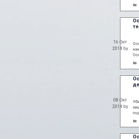
Ос
те
16 Окт
Осн
2014
by
нан
Осн
Ос
де
08 Окт
Уби
2014
by
лиц
под
Ос