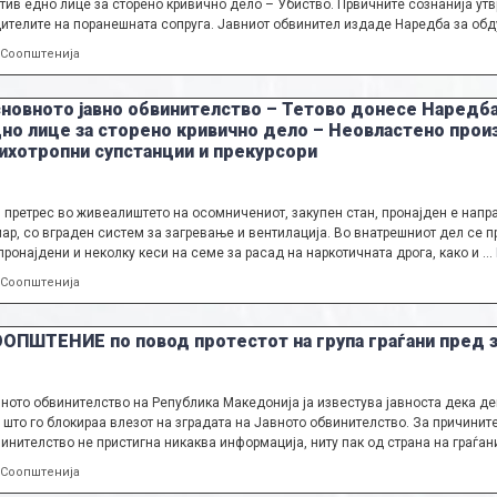
тив едно лице за сторено кривично дело – Убиство. Првичните сознанија утв
ителите на поранешната сопруга. Јавниот обвинител издаде Наредба за обду
Categories
Соопштенија
новното јавно обвинителство – Тетово донесе Наредба
но лице за сторено кривично дело – Неовластено прои
ихотропни супстанции и прекурсори
 претрес во живеалиштето на осомничениот, закупен стан, пронајден е напр
ар, со вграден систем за загревање и вентилација. Во внатрешниот дел се п
пронајдени и неколку кеси на семе за расад на наркотичната дрога, како и …
Categories
Соопштенија
ОПШТЕНИЕ по повод протестот на група граѓани пред з
ното обвинителство на Република Македонија ја известува јавноста дека дене
 што го блокираа влезот на зградата на Јавното обвинителство. За причинит
инителство не пристигна никаква информација, ниту пак од страна на граѓа
Categories
Соопштенија