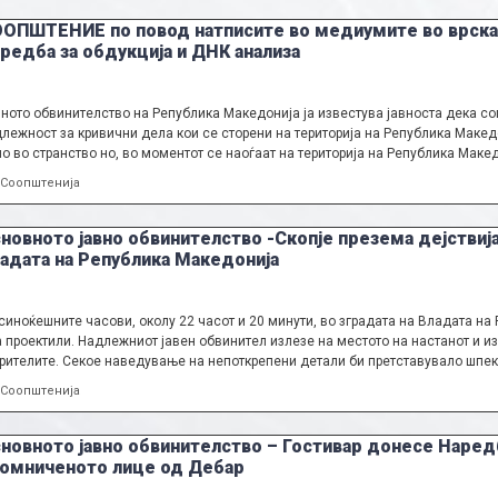
ОПШТЕНИЕ по повод натписите во медиумите во врска
редба за обдукција и ДНК анализа
ното обвинителство на Република Македонија ја известува јавноста дека со
лежност за кривични дела кои се сторени на територија на Република Македо
о во странство но, во моментот се наоѓаат на територија на Република Македо
Categories
Соопштенија
новното јавно обвинителство -Скопје презема дејствиј
адата на Република Македонија
синоќешните часови, околу 22 часот и 20 минути, во зградата на Владата на
 проектили. Надлежниот јавен обвинител излезе на местото на настанот и и
рителите. Секое наведување на непоткрепени детали би претставувало шпек
Categories
Соопштенија
новното јавно обвинителство – Гостивар донесе Наред
омниченото лице од Дебар