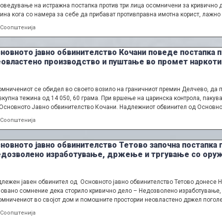
оведување на истражна постапка против три лица осомничени за кривично 
ина кога со намера за себе да прибават противправна имотна корист, лажн
Categories
Соопштенија
новното јавно обвинителство Кочани поведе постапка п
овластено производство и пуштање во промет наркотич
мничениот се обидел во своето возило на граничниот премин Делчево, да 
вкупна тежина од 14 050, 60 грама. При вршење на царинска контрола, пакув
Основното Јавно обвинителство Кочани. Надлежниот обвинител од Основно
Categories
Соопштенија
новното јавно обвинителство Тетово започна постапка 
дозволено изработување, држење и тргување со оружј
лежен јавен обвинител од Основното јавно обвинителство Тетово донесе 
овано сомнение дека сторило кривично дело – Недозволено изработување, 
мничениот во својот дом и помошните простории неовластено држел поголем
Categories
Соопштенија