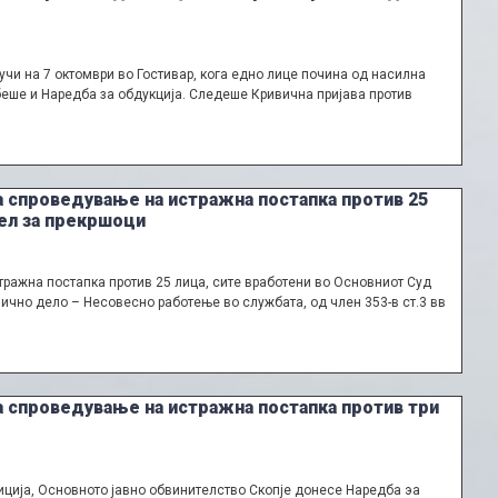
учи на 7 октомври во Гостивар, кога едно лице почина од насилна
 беше и Наредба за обдукција. Следеше Кривична пријава против
а спроведување на истражна постапка против 25
дел за прекршоци
ражна постапка против 25 лица, сите вработени во Основниот Суд
вично дело – Несовесно работење во службата, од член 353-в ст.3 вв
а спроведување на истражна постапка против три
иција, Основното јавно обвинителство Скопје донесе Наредба эа