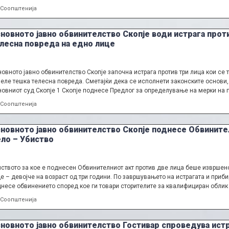
Categories
Соопштенија
новното јавно обвинителство Скопје води истрага прот
лесна повреда на едно лице
овното јавно обвинителство Скопје започна истрага против три лица кои се
еле тешка телесна повреда. Сметајќи дека се исполнети законските основи,
овниот суд Скопје 1 Скопје поднесе Предлог за определување на мерки на 
Categories
Соопштенија
новното јавно обвинителство Скопје поднесе Обвинител
ло – Убиство
ството за кое е поднесен Обвинителниот акт против две лица беше извршен
е – девојче на возраст од три години. По завршувањето на истрагата и приб
несе обвинението според кое ги товари сторителите за квалифициран облик
Categories
Соопштенија
новното јавно обвинителство Гостивар спроведува истр