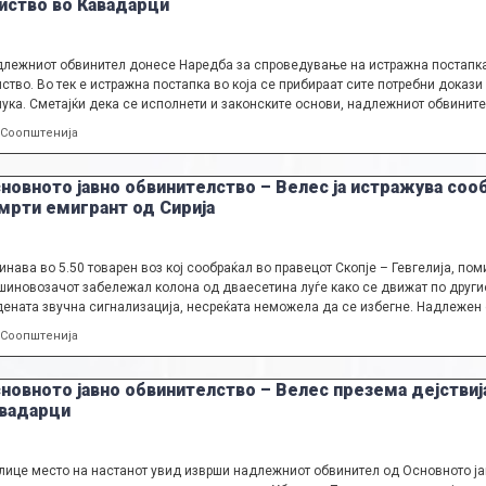
иство во Кавадарци
лежниот обвинител донесе Наредба за спроведување на истражна постапка п
ство. Во тек е истражна постапка во која се прибираат сите потребни доказ
ука. Сметајќи дека се исполнети и законските основи, надлежниот обвинит
Categories
Соопштенија
новното јавно обвинителство – Велес ја истражува сооб
мрти емигрант од Сирија
инава во 5.50 товарен воз кој сообраќал во правецот Скопје – Гевгелија, пом
иновозачот забележал колона од дваесетина луѓе како се движат по другио
ената звучна сигнализација, несреќата неможела да се избегне. Надлежен
Categories
Соопштенија
новното јавно обвинителство – Велес презема дејствија
вадарци
лице место на настанот увид изврши надлежниот обвинител од Основното ја