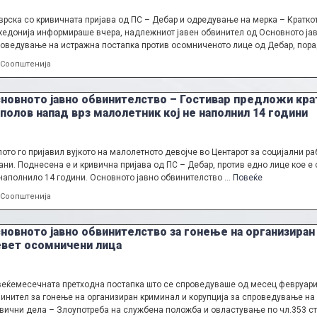
врска со кривичната пријава од ПС – Дебар и одредување на мерка – Кратко
едонија информираше вчера, надлежниот јавен обвинител од Основното јав
оведување на истражна постапка против осомниченото лице од Дебар, пор
Categories
Соопштенија
новното јавно обвинителство – Гостивар предложи кр
 полов напад врз малолетник кој не наполнил 14 години
ото го пријавил вујкото на малолетното девојче во Центарот за социјални р
ани. Поднесена e и кривична пријава од ПС – Дебар, против едно лице кое 
наполнило 14 години. Основното јавно обвинителство …
Повеќе
Categories
Соопштенија
новното јавно обвинителство за гонење на организиран
вет осомничени лица
еќемесечната претходна постапка што се спроведуваше од месец февруари 
инител за гонење на организиран криминал и корупција за спроведување на
вични дела – Злоупотреба на службена положба и овластување по чл.353 ст.