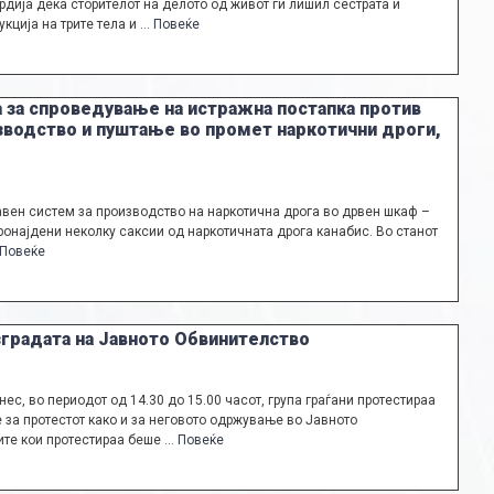
рдија дека сторителот на делото од живот ги лишил сестрата и
кција на трите тела и …
Повеќе
 за спроведување на истражна постапка против
зводство и пуштање во промет наркотични дроги,
авен систем за производство на наркотична дрога во дрвен шкаф –
ронајдени неколку саксии од наркотичната дрога канабис. Во станот
Повеќе
градата на Јавното Обвинителство
с, во периодот од 14.30 до 15.00 часот, група граѓани протестираа
е за протестот како и за неговото одржување во Јавното
ните кои протестираа беше …
Повеќе