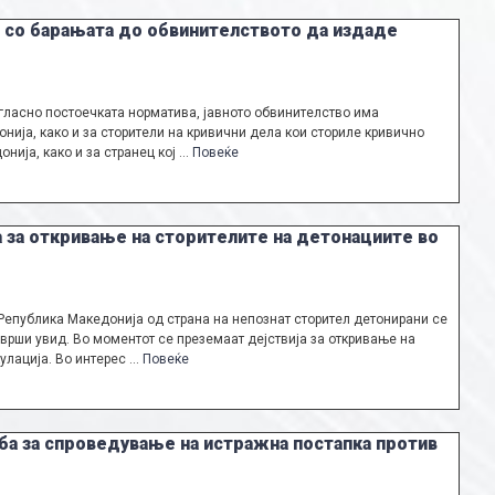
 со барањата до обвинителството да издаде
гласно постоечката норматива, јавното обвинителство има
нија, како и за сторители на кривични дела кои сториле кривично
нија, како и за странец кој …
Повеќе
а за откривање на сторителите на детонациите во
 Република Македонија од страна на непознат сторител детонирани се
зврши увид. Во моментот се преземаат дејствија за откривање на
улација. Во интерес …
Повеќе
ба за спроведување на истражна постапка против