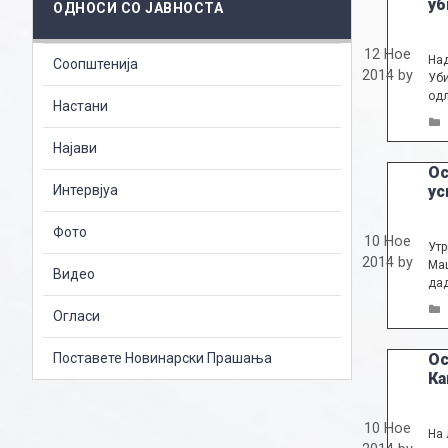
уб
ОДНОСИ СО ЈАВНОСТА
12 Ное
Над
Соопштенија
2014
by
Уби
одл
Настани
Најави
Ос
Интервјуа
ус
Фото
10 Ное
Утр
2014
by
Маш
Видео
дад
Огласи
Поставете Новинарски Прашања
Ос
Ка
10 Ное
На 