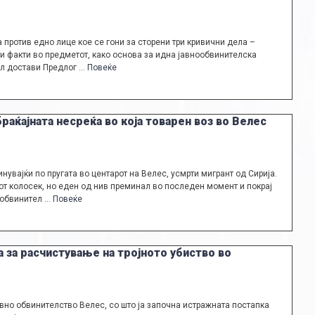
ротив едно лице кое се гони за сторени три кривични дела –
и и факти во предметот, како основа за идна јавнообвинителска
ел достави Предлог …
Повеќе
раќајната несреќа во која товарен воз во Велес
инувајќи по пругата во центарот на Велес, усмрти мигрант од Сирија.
т колосек, но еден од нив преминал во последен момент и покрај
 обвинител …
Повеќе
 за расчистување на тројното убиство во
вно обвинителство Велес, со што ја започна истражната постапка