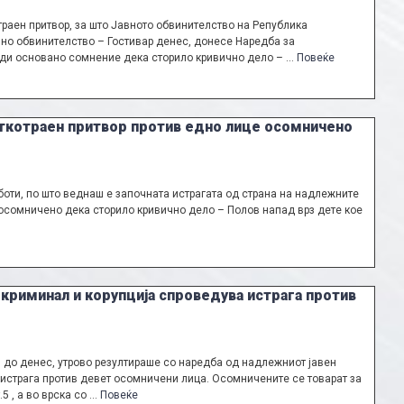
траен притвор, за што Јавното обвинителство на Република
но обвинителство – Гостивар денес, донесе Наредба за
ади основано сомнение дека сторило кривично дело – …
Повеќе
аткотраен притвор против едно лице осомничено
аботи, по што веднаш е започната истрагата од страна на надлежните
е осомничено дека сторило кривично дело – Полов напад врз дете кое
 криминал и корупција спроведува истрага против
до денес, утрово резултираше со наредба од надлежниот јавен
 истрага против девет осомничени лица. Осомничените се товарат за
5 , а во врска со …
Повеќе