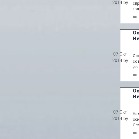
2014
by
спр
год
Ос
Не
07 Окт
Осо
2014
by
со 
до 
Ос
Не
07 Окт
Над
2014
by
осн
Осо