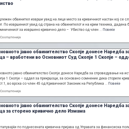
иство
лежен обвинител изврши увид на лице место за кривичниот настан кој се сл
т. По извршениот увид од страна на обвинителот и на крим техника, дадена
мничениот за извршено кривично дело – Убиство од член …
Повеќе
Categories
Соопштенија
новното јавно обвинителство Скопје донесе Наредба з
ца – вработени во Основниот Суд Скопје 1 Скопје – од
овното јавно обвинителство Скопје донесе Наредба за спроведување на ист
пје 1 Скопје – оддел за прекршоци, за основано сомнение дека сториле кри
ст.1, во врска со член 45 од Кривичниот Законик на Република …
Повеќе
Categories
Соопштенија
новното јавно обвинителство Скопје донесе Наредба з
ца за сторено кривично дело Измама
тапувајќи по поднесената кривична пријава од Управата за финансиска пол