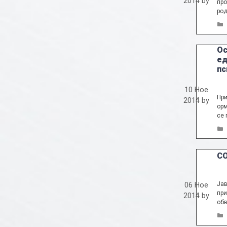
2014
by
про
род
Ос
ед
пс
10 Ное
При
2014
by
орм
се 
СО
Јав
06 Ное
при
2014
by
обв