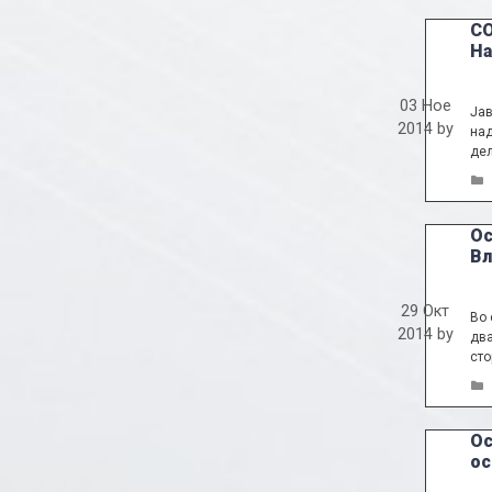
СО
На
03 Ное
Јав
2014
by
над
дел
Ос
Вл
29 Окт
Во 
2014
by
два
сто
Ос
ос