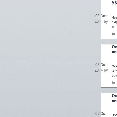
Уб
08 Окт
Над
2014
by
смр
осо
Ос
ли
08 Окт
Осн
2014
by
Ско
со 
Ос
ли
07 Окт
Пос