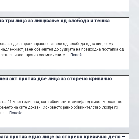
ив три лица за лишување од слобода и тешка
 товарат дека противправно лишиле од слобода едно лице и му
 надлежниот јавен обвинител до судијата на предходна постапка од
претпазливост против осомничените. …
Повеќе
ен акт против две лица за сторено кривично
о на 21 март годинава, кога обвинетите лишија од живот малолетно
ирањето на сите докази, Основното јавно обвинителство Скопје го
 на …
Повеќе
ага против едно лице за сторено кривично дело –