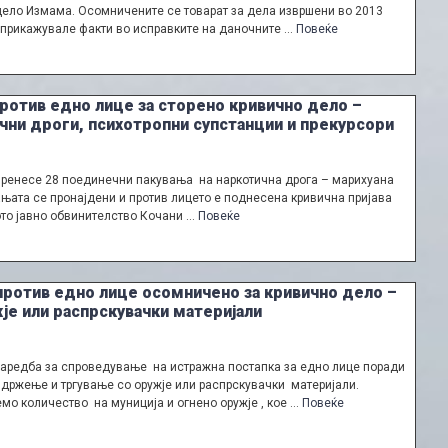
дело Измама. Осомничените се товарат за дела извршени во 2013
о прикажувале факти во исправките на даночните …
Повеќе
ротив едно лице за сторено кривично дело –
ни дроги, психотропни супстанции и прекурсори
пренесе 28 поединечни пакувања на наркотична дрога – марихуана
ањата се пронајдени и против лицето е поднесена кривична пријава
то јавно обвинителство Кочани …
Повеќе
против едно лице осомничено за кривично дело –
е или распрскувачки материјали
Наредба за спроведување на истражна постапка за едно лице поради
држење и тргување со оружје или распрскувачки материјали.
о количество на муниција и огнено оружје , кое …
Повеќе