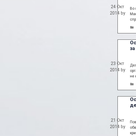
24 Окт
Во 
2014
by
Мак
спр
Ос
за
23 Окт
Дел
2014
by
орг
не 
Ос
де
21 Окт
Пов
2014
by
обв
кри