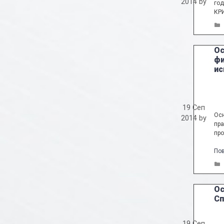
2014
by
год
КРИ
Ос
фи
ис
19 Сеп
Осн
2014
by
пра
про
По
Ос
Сп
19 Сеп