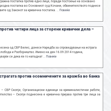
ражна постапка против едно лице, поради постоење на основано
едходна постапка во Основниот суд Кочани, обвинителството поднесе
вите од Законот за кривична постапка. …
Повеќе
против четири лица за сторени кривични дела –
несена од СВР Велес, донесе Наредба за спроведување на истрага
лобода и Разбојништво. Имено на ден 16.09.2014 година,
увајќи се дека ќе го нападнат …
Повеќе
страгата против осомничените за кражба во банка
и – СВР Скопје, Организациони единици за криминалистички работи,
телство – Скопје поднесена е кривична пријава против три лица за