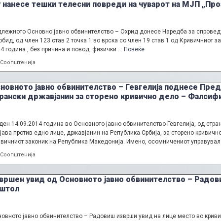
 нанесе тешки телесни повреди на чуварот на МЈП „Про
лежното Основно јавно обвинителство – Охрид донесе Наредба за спроведу
обид, од член 123 став 2 точка 1 во врска со член 19 став 1 од Кривичниот
4 година , без причина и повод, физички …
Повеќе
Categories
Соопштенија
новното јавно обвинителство – Гевгелија поднесе Пре
рански државјанин за сторено кривично дело – Фалсиф
ден 14.09.2014 година во Основното јавно обвинителство Гевгелија, од стр
јава против едно лице, државјанин на Република Србија, за сторено кривичн
вичниот законик на Република Македонија. Имено, осомничениот управувал 
Categories
Соопштенија
вршен увид од Основното јавно обвинителство – Радов
штол
овното јавно обвинителство – Радовиш изврши увид на лице место во кривич