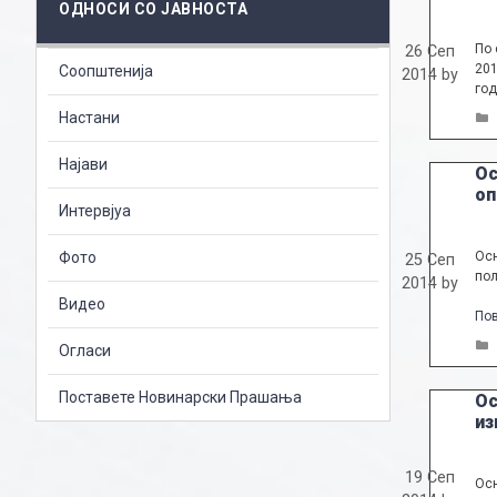
ОДНОСИ СО ЈАВНОСТА
По 
26 Сеп
201
Соопштенија
2014
by
год
Настани
Најави
Ос
оп
Интервјуа
Фото
Осн
25 Сеп
пол
2014
by
Видео
По
Огласи
Поставете Новинарски Прашања
Ос
из
19 Сеп
Осн