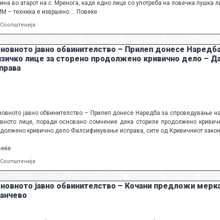
ина во атарот на с. Мренога, каде едно лице со употреба на ловечка пушка л
М – техника е извршено …
Повеќе
Categories
Соопштенија
новното јавно обвинителство – Прилеп донесе Наредба
зичко лице за сторено продолжено кривично дело – Д
права
овното јавно обвинителство – Прилеп донесе Наредба за спроведување на
вното лице, поради основано сомнение дека сториле продолжено кривич
должено кривично дело Фалсификување исправа, сите од Кривичниот закон
веќе
Categories
Соопштенија
новното јавно обвинителство – Кочани предложи мерка –
анчево