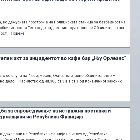
а, во дежурната просторија на Полициската станица за безбедност на
но обвинителство Тетово до надлежниот суд поднесе Обвинителен акт
ност …
Повеќе
елен акт за инцидентот во кафе бар „Њу Орлеанс“
што се случи на 4 овој месец, Основното јавно обвинителство –
о дело – Насилство од чл.386 ст.3 в.в.ст.1 од Кривичниот законик,
ба за спроведување на истражна постапка и
државјани на Република Франција
јца државјани на Република Франција на излез од Република
публика Македонија, пронајдена е наркотична дрога. Постапувајќи