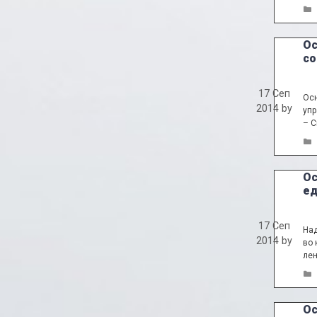
Ос
со
17 Сеп
Осн
2014
by
упр
– С
Oс
ед
17 Сеп
Над
2014
by
во 
лен
Ос