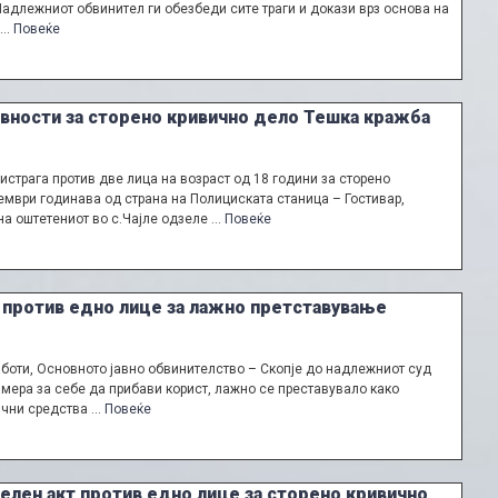
длежниот обвинител ги обезбеди сите траги и докази врз основа на
 …
Повеќе
ивности за сторено кривично дело Тешка кражба
страга против две лица на возраст од 18 години за сторено
ември годинава од страна на Полициската станица – Гостивар,
на оштетениот во с.Чајле одзеле …
Повеќе
а против едно лице за лажно претставување
аботи, Основното јавно обвинителство – Скопје до надлежниот суд
мера за себе да прибави корист, лажно се преставувало како
рични средства …
Повеќе
елен акт против едно лице за сторено кривично