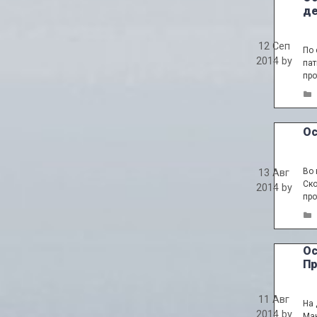
де
12 Сеп
По 
2014
by
пат
про
Ос
Во 
13 Авг
Ско
2014
by
про
Ос
Пр
11 Авг
На 
2014
by
Мак