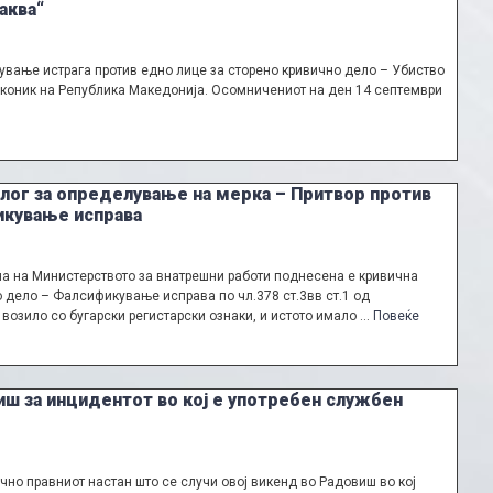
аква“
вање истрага против едно лице за сторено кривично дело – Убиство
 законик на Република Македонија. Осомничениот на ден 14 септември
длог за определување на мерка – Притвор против
икување исправа
ана на Министерството за внатрешни работи поднесена е кривична
о дело – Фалсификување исправа по чл.378 ст.3вв ст.1 од
возило со бугарски регистарски ознаки, и истото имало …
Повеќе
иш за инцидентот во кој е употребен службен
но правниот настан што се случи овој викенд во Радовиш во кој