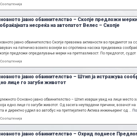
Categories
Соопштенија
новното јавно обвинителство – Скопје предложи мерки
обраќајната несреќа на автопатот Велес – Скопје
овното јавно обвинителство Скопје превзема активности во предметот за соо
авувач на патничко возило возејќи во спротивна насока предизвика сообра
копје предложи определување мерки на претпазливост. По предлогот, судот
Categories
Соопштенија
новното јавно обвинителство – Штип ја истражува сообра
но лице го загуби животот
лежното Oсновно јавно обвинителство – Штип изврши увид на лице место за 
која едно лице го загуби животот. Од засега неутврдени причини, возачот 
та и директно удрил во автобус на претпијатието Актива инжињеринг од …
По
Categories
Соопштенија
новното јавно обвинителство – Охрид поднесе Предлог