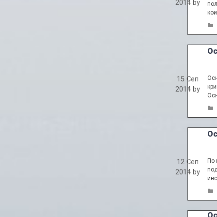
2014
by
пол
кои
Ос
Осн
15 Сеп
кри
2014
by
Осн
Ос
По 
12 Сеп
под
2014
by
инс
Ос