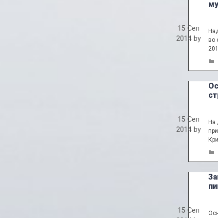
му
15 Сеп
Над
2014
by
во 
201
Ос
ст
15 Сеп
На 
2014
by
при
Кри
За
пи
15 Сеп
Осн