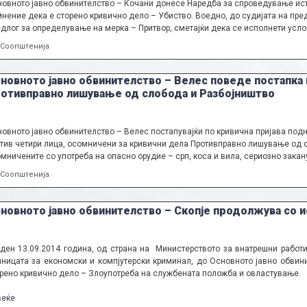
овното јавно обвинителство – Кочани донесе Наредба за спроведување ист
нение дека е сторено кривично дело – Убиство. Воедно, до судијата на пр
длог за определување на мерка – Притвор, сметајќи дека се исполнети усло
Categories
Соопштенија
новното јавно обвинителство – Велес поведе постапка 
отивправно лишување од слобода и Разбојништво
овното јавно обвинителство – Велес постапувајќи по кривична пријава под
тив четири лица, осомничени за кривични дела Противправно лишување од с
мничените со употреба на опасно орудие – срп, коса и вила, сериозно закан
Categories
Соопштенија
новното јавно обвинителство – Скопје продолжува со и
ден 13.09.2014 година, од страна на Министерството за внатрешни работ
ницата за економски и компјутерски криминал, до Основното јавно обвини
рено кривично дело – Злоупотреба на службената положба и овластување.
веќе