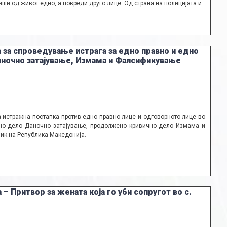
иши од живот едно, а повреди друго лице. Од страна на полицијата и
 за спроведување истрага за едно правно и едно
аночно затајување, Измама и Фалсификување
 истражна постапка против едно правно лице и одговорното лице во
но дело Даночно затајување, продолжено кривично дело Измама и
ик на Република Македонија.
 Притвор за жената која го уби сопругот во с.