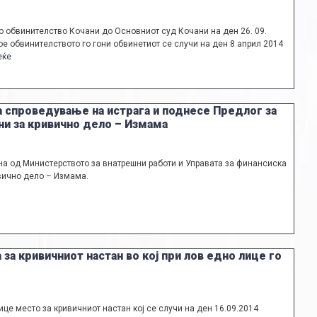
о обвинителство Кочани до Основниот суд Кочани на ден 26. 09.
е обвинителството го гони обвинетиот се случи на ден 8 април 2014
еќе
а спроведување на истрага и поднесе Предлог за
и за кривично дело – Измама
на од Министерството за внатрешни работи и Управата за финансиска
ивично дело – Измама.
 за кривичниот настан во кој при лов едно лице го
це место за кривичниот настан кој се случи на ден 16.09.2014