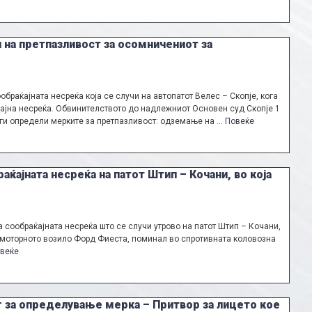
 на претпазливост за осомничениот за
браќајната несреќа која се случи на автопатот Велес – Скопје, кога
ќајна несреќа. Обвинителството до надлежниот Основен суд Скопје 1
 ги определи мерките за претпазливост: одземање на …
Повеќе
ќајната несреќа на патот Штип – Кочани, во која
сообраќајната несреќа што се случи утрово на патот Штип – Кочани,
на моторното возило Форд Фиеста, поминал во спротивната коловозна
веќе
 за определување мерка – Притвор за лицето кое