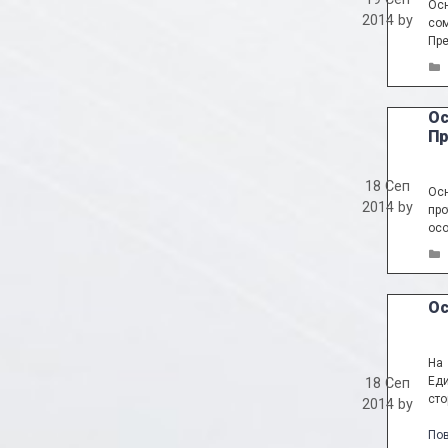
Осн
2014
by
сом
Пре
Ос
Пр
18 Сеп
Осн
2014
by
про
осо
Ос
На 
Еди
18 Сеп
сто
2014
by
По