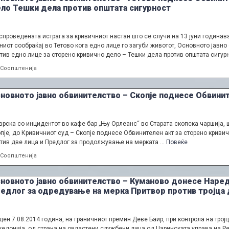
ло Тешки дела против општата сигурност
спроведената истрага за кривичниот настан што се случи на 13 јуни годинав
ниот сообраќај во Тетово кога едно лице го загуби животот, Основното јав
тив едно лице за сторено кривично дело – Тешки дела против општата сигур
Categories
Соопштенија
новното јавно обвинителство – Скопје поднесе Обвинит
врска со инцидентот во кафе бар „Њу Орлеанс“ во Старата скопска чаршија, 
пје, до Кривичниот суд – Скопје поднесе Обвинителен акт за сторено кривичн
тив две лица и Предлог за продолжување на мерката …
Повеќе
Categories
Соопштенија
новното јавно обвинителство – Куманово донесе Наред
едлог за одредување на мерка Притвор против тројца 
ден 7.08.2014 година, на граничниот премин Деве Баир, при контрола на тро
едонија, од страна на овластени службени лица од Царинската управа на Ре