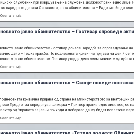
ициски службеник при извршување на службена должност рани едно лице. На
 во наредните денови Основното јавно обвинителство – Радовиш ќе донесе
Categories
Соопштенија
новното јавно обвинителство – Гостивар спроведе акт
овното јавно обвинителство -Гостивар донесе Наредба за спроведување на и
вично дело – Тешка кражба. По поднесената кривична пријава на ден 7 септ
овното јавно обвинителство -Гостивар утврди дека осомничените од куќата 
Categories
Соопштенија
новното јавно обвинителство – Скопје поведе постапк
поднесената кривична пријава од страна на Министерството за внатрешни р
несе Предлог за определување мерка – Притвор против едно лице кое, со на
пектор од Управата за јавни приходи и побарало да му бидат исплатени па
Categories
Соопштенија
новното јавно обвинителство -Тетово поднесе Обвинит