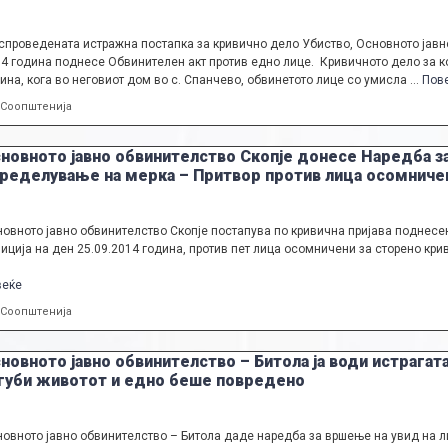
спроведената истражна постапка за кривично дело Убиство, Основното јавн
4 година поднесе Обвинителен акт против едно лице. Кривичното дело за ко
ина, кога во неговиот дом во с. Спанчево, обвинетото лице со умисла …
Пов
Categories
Соопштенија
новното јавно обвинителство Скопје донесе Наредба з
ределување на мерка – Притвор против лица осомничен
овното јавно обвинителство Скопје постапува по кривична пријава поднесе
иција на ден 25.09.2014 година, против пет лица осомничени за сторено кр
веќе
Categories
Соопштенија
новното јавно обвинителство – Битола ја води истрагата
губи животот и едно беше повредено
овното јавно обвинителство – Битола даде наредба за вршење на увид на ли