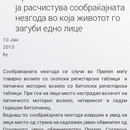
ја расчистува сообраќајната
незгода во која животот го
загуби едно лице
10 Јан
2015
by
Сообраќајната незгода се случи во Прилеп меѓу
товарно возило со скопски регистарски таблици и
патничко моторно возило со битолски регистарски
таблици. При тоа на лице место настрадал возачот на
патничкото моторно возило, четириесет и седум
годишен битолчанец.
Веднаш по сообраќајната незгода извршен е увид на
лице место од страна на надлежен јавен обвинител од
Основното јавно обвинителство Прилеп. Согласно