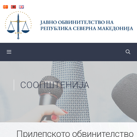
Skip
to
content
СООПШТЕНИЈА
Прилепското обвинителство