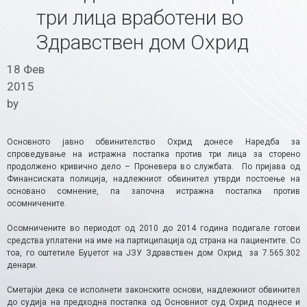
три лица вработени во
Здравствен дом Охрид
18 Фев
2015
by
Основното јавно обвинителство Охрид донесе Наредба за
спроведување на истражна постапка против три лица за сторено
продолжено кривично дело – Проневера во службата. По пријава од
Финансиската полиција, надлежниот обвинител утврди постоење на
основано сомнение, па започна истражна постапка против
осомничените.
Осомничените во периодот од 2010 до 2014 година подигале готови
средства уплатени на име на партиципација од страна на пациентите. Со
тоа, го оштетиле Буџетот на ЈЗУ Здравствен дом Охрид за 7.565.302
денари.
Сметајќи дека се исполнети законските основи, надлежниот обвинител
до судија на предходна постапка од Основниот суд Охрид поднесе и