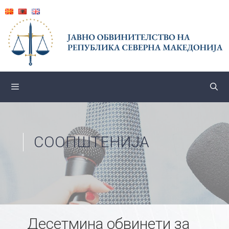
Skip
to
content
СООПШТЕНИЈА
Десетмина обвинети за