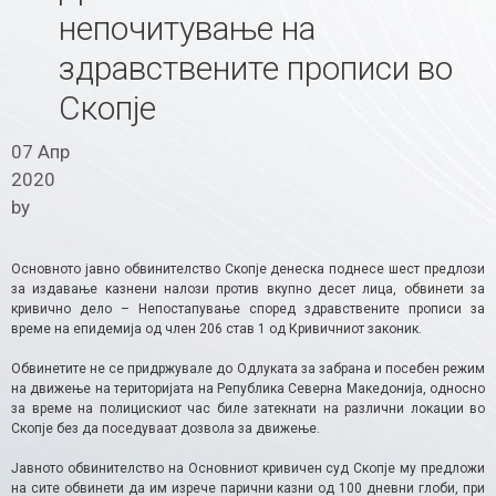
непочитување на
здравствените прописи во
Скопје
07 Апр
2020
by
Основното јавно обвинителство Скопје денеска поднесе шест предлози
за издавање казнени налози против вкупно десет лица, обвинети за
кривично дело – Непостапување според здравствените прописи за
време на епидемија од член 206 став 1 од Кривичниот законик.
Обвинетите не се придржувале до Одлуката за забрана и посебен режим
на движење на територијата на Република Северна Македонија, односно
за време на полицискиот час биле затекнати на различни локации во
Скопје без да поседуваат дозвола за движење.
Јавното обвинителство на Основниот кривичен суд Скопје му предложи
на сите обвинети да им изрече парични казни од 100 дневни глоби, при