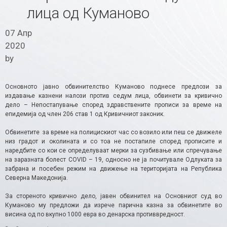
лица од Куманово
07 Апр
2020
by
Основното јавно обвинителство Куманово поднесе предлози за
издавање казнени налози против седум лица, обвинети за кривично
дело – Непостапување според здравствените прописи за време на
епидемија од член 206 став 1 од Кривичниот законик.
Обвинетите за време на полицискиот час со возило или пеш се движеле
низ градот и околината и со тоа не постапиле според прописите и
наредбите со кои се определуваат мерки за сузбивање или спречување
на заразната болест COVID – 19, односно не ја почитувале Одлуката за
забрана и посебен режим на движeње на територијата на Република
Северна Македонија.
За стореното кривично дело, јавен обвинител на Основниот суд во
Куманово му предложи да изрече парична казна за обвинетите во
висина од по вкупно 1000 евра во денарска противвредност.