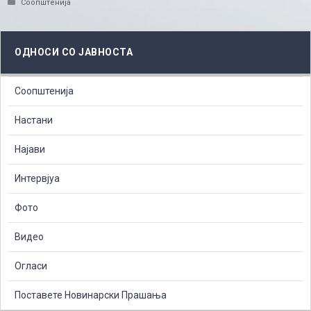
Categories
Соопштенија
ОДНОСИ СО ЈАВНОСТА
Соопштенија
Настани
Најави
Интервјуа
Фото
Видео
Огласи
Поставете Новинарски Прашања