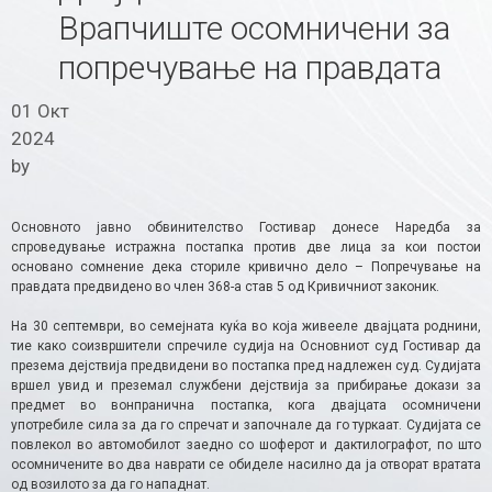
Врапчиште осомничени за
попречување на правдата
01 Окт
2024
by
Основното јавно обвинителство Гостивар донесе Наредба за
спроведување истражна постапка против две лица за кои постои
основано сомнение дека сториле кривично дело – Попречување на
правдата предвидено во член 368-а став 5 од Кривичниот законик.
На 30 септември, во семејната куќа во која живееле двајцата роднини,
тие како соизвршители спречиле судија на Основниот суд Гостивар да
презема дејствија предвидени во постапка пред надлежен суд. Судијата
вршел увид и преземал службени дејствија за прибирање докази за
предмет во вонпранична постапка, кога двајцата осомничени
употребиле сила за да го спречат и започнале да го туркаат. Судијата се
повлекол во автомобилот заедно со шоферот и дактилографот, по што
осомничените во два наврати се обиделе насилно да ја отворат вратата
од возилото за да го нападнат.