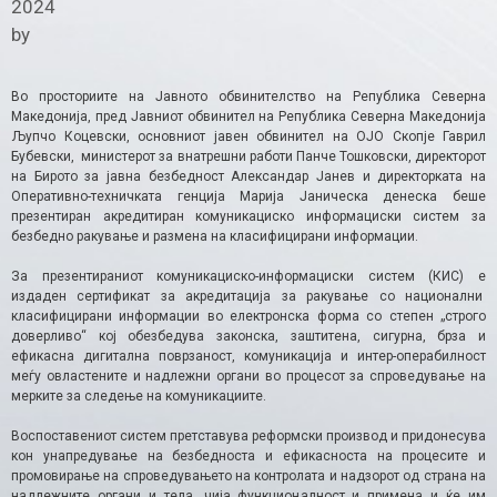
2024
by
Во просториите на Јавното обвинителство на Република Северна
Македонија, пред Јавниот обвинител на Република Северна Македонија
Љупчо Коцевски, основниот јавен обвинител на ОЈО Скопје Гаврил
Бубевски, министерот за внатрешни работи Панче Тошковски, директорот
на Бирото за јавна безбедност Александар Јанев и директорката на
Оперативно-техничката генција Марија Јаническа денеска беше
презентиран акредитиран комуникациско информациски систем за
безбедно ракување и размена на класифицирани информации.
За презентираниот комуникациско-информациски систем (КИС) е
издаден сертификат за акредитација за ракување со национални
класифицирани информации во електронска форма со степен „строго
доверливо“ кој обезбедува законска, заштитена, сигурна, брза и
ефикасна дигитална поврзаност, комуникација и интер-операбилност
меѓу овластените и надлежни органи во процесот за спроведување на
мерките за следење на комуникациите.
Воспоставениот систем претставува реформски производ и придонесува
кон унапредување на безбедноста и ефикасноста на процесите и
промовирање на спроведувањето на контролата и надзорот од страна на
надлежните органи и тела, чија функционалност и примена и ќе им