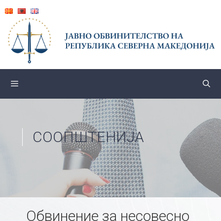
Skip
to
content
СООПШТЕНИЈА
Обвинение за несовесно