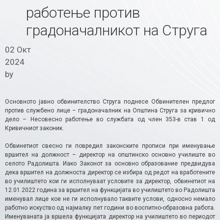
работење против
градоначалникот на Струга
02 Окт
2024
by
Основното јавно обвинителство Струга поднесе Обвинителен предлог
против службено лице – градоначалник на Општина Струга за кривично
дело – Несовесно работење во службата од член 353-в став 1 од
Кривичниот законик.
Обвинетиот свесно ги повредил законските прописи при именување
вршител на должност – директор на општинско основно училиште во
селото Радолишта. Иако Законот за основно образование предвидува
дека вршител на должноста директор се избира од редот на вработените
во училиштето кои ги исполнуваат условите за директор, обвинетиот на
12.01.2022 година за вршител на функцијата во училиштето во Радолишта
именувал лице кое не ги исполнувало таквите услови, односно немало
работно искуство од најмалку пет години во воспитно-образовна работа.
Именуваната ја вршела функцијата директор на училиштето во периодот