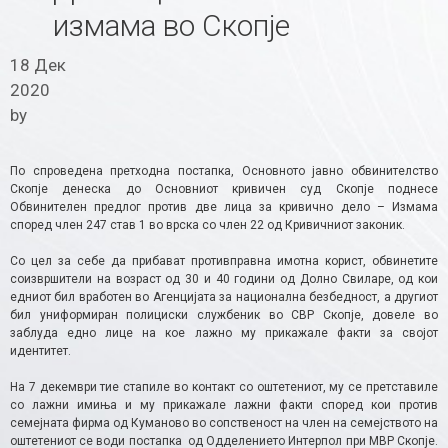
измама во Скопје
18 Дек
2020
by
По спроведена претходна постапка, Основното јавно обвинителство
Скопје денеска до Основниот кривичен суд Скопје поднесе
Обвинителен предлог против две лица за кривично дело – Измама
според член 247 став 1 во врска со член 22 од Кривичниот законик.
Со цел за себе да прибават противправна имотна корист, обвинетите
соизвршители на возраст од 30 и 40 години од Долно Свиларе, од кои
едниот бил вработен во Агенцијата за национална безбедност, а другиот
бил униформиран полициски службеник во СВР Скопје, довеле во
заблуда едно лице на кое лажно му прикажале факти за својот
идентитет.
На 7 декември тие стапиле во контакт со оштетениот, му се претставиле
со лажни имиња и му прикажале лажни факти според кои против
семејната фирма од Куманово во сопственост на член на семејството на
оштетениот се води постапка од Одделението Интерпол при МВР Скопје.