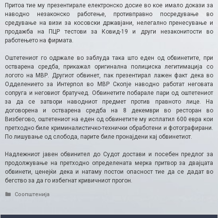
Притоа тие му презентирале електронско досие во кое имало докази за
наводно незаконско работење, противправно посредување во
средување на визи за косовски државјани, нелегално пренесување и
продажба на ПЦР тестови за Ковид-19 и други незаконитости во
работењето на фирмата.
Оштетениот го одржале во заблуда така што еден од обвинетите, при
остварена средба, прикажал оригинална полициска легитимација со
логото на МВР. Другиот обвинет, пак презентирал лажен факт дека во
Одделението за Интерпол во МВР Скопје наводно работат неговата
сопруга и неговиот братучед. Обвинетите побарале пари од оштетениот
за да се затвори наводниот предмет против правното лице. На
договорена и остварена средба на 8 декември во ресторан во
Визбегово, оштетениот на еден од обвинетите му исплатил 600 евра кои
претходно биле криминалистичко-технички обработени и фотографирани.
По лишување од слобода, парите биле пронајдени кај обвинетиот.
Надлежниот јавен обвинител до Судот достави и посебен предлог за
продолжување на претходно определената мерка притвор за двајцата
обвинети, ценејќи дека и натаму постои опасност тие да се дадат во
бегство за да го избегнат кривичниот прогон.
Categories
Соопштенија