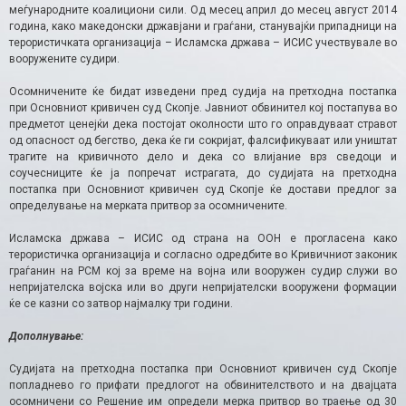
меѓународните коалициони сили. Од месец април до месец август 2014
година, како македонски државјани и граѓани, станувајќи припадници на
терористичката организација – Исламска држава – ИСИС учествувале во
вооружените судири.
Осомничените ќе бидат изведени пред судија на претходна постапка
при Основниот кривичен суд Скопје. Јавниот обвинител кој постапува во
предметот ценејќи дека постојат околности што го оправдуваат стравот
oд опасност од бегство, дека ќе ги сокријат, фалсификуваат или уништат
трагите на кривичното дело и дека со влијание врз сведоци и
соучесниците ќе ја попречат истрагата, до судијата на претходна
постапка при Основниот кривичен суд Скопје ќе достави предлог за
определување на мерката притвор за осомничените.
Исламска држава – ИСИС од страна на ООН е прогласена како
терористичка организација и согласно одредбите во Кривичниот законик
граѓанин на РСМ кој за време на војна или вооружен судир служи во
непријателска војска или во други непријателски вооружени формации
ќе се казни со затвор најмалку три години.
Дополнување:
Судијата на претходна постапка при Основниот кривичен суд Скопје
попладнево го прифати предлогот на обвинителството и на двајцата
осомничени со Решение им определи мерка притвор во траење од 30