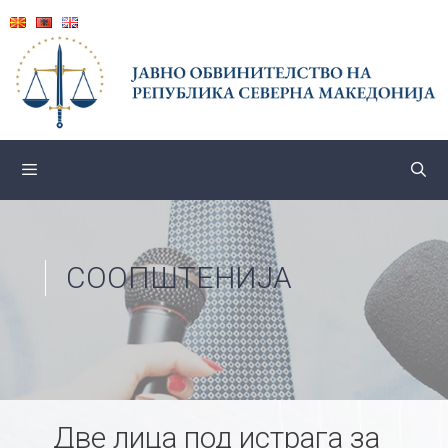
Skip
to
content
СООПШТЕНИЈА
Две лица под истрага за