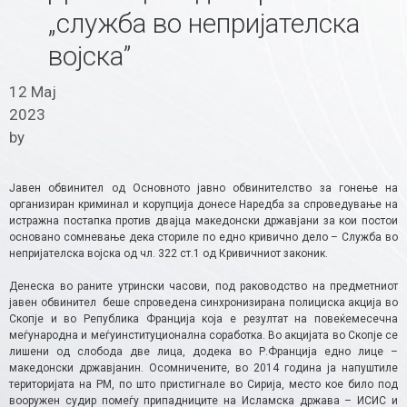
„служба во непријателска
војска”
12 Мај
2023
by
Јавен обвинител од Основното јавно обвинителство за гонење на
организиран криминал и корупција донесе Наредба за спроведување на
истражна постапка против двајца македонски државјани за кои постои
основано сомневање дека сториле по едно кривично дело – Служба во
непријателска војска од чл. 322 ст.1 од Кривичниот законик.
Денеска во раните утрински часови, под раководство на предметниот
јавен обвинител беше спроведена синхронизирана полициска акција во
Скопје и во Република Франција која е резултат на повеќемесечна
меѓународна и меѓуинституционална соработка. Во акцијата во Скопје се
лишени од слобода две лица, додека во Р.Франција едно лице –
македонски државјанин. Осомничените, во 2014 година ја напуштиле
територијата на РМ, по што пристигнале во Сирија, место кое било под
вооружен судир помеѓу припадниците на Исламска држава – ИСИС и