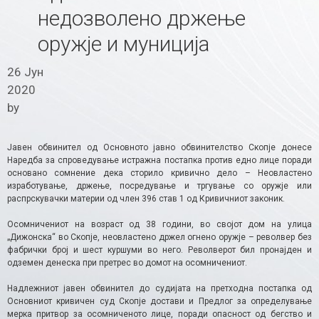
недозволено држење
оружје и муниција
26 Јун
2020
by
Јавен обвинител од Основното јавно обвинителство Скопје донесе
Наредба за спроведување истражна постапка против едно лице поради
основано сомнение дека сторило кривично дело – Неовластено
изработување, држење, посредување и тргување со оружје или
распрскувачки материи од член 396 став 1 од Кривичниот законик.
Осомничениот на возраст од 38 години, во својот дом на улица
„Дижонска“ во Скопје, неовластено држел огнено оружје – револвер без
фабрички број и шест куршуми во него. Револверот бил пронајден и
одземен денеска при претрес во домот на осомничениот.
Надлежниот јавен обвинител до судијата на претходна постапка од
Основниот кривичен суд Скопје достави и Предлог за определување
мерка притвор за осомниченото лице, поради опасност од бегство и