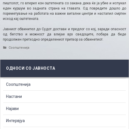
пиштолот, го вперил кон оштетената со закана дека ќе ја убие и испукал
еден куршум во задната страна на главата. Од повредите дошло до
пореметување на работата на важни витални центри и настапил смртен
исход кај оштетената.
Јавниот обвинител до Судот достави и предлог со кој, заради опасност
од бегство и можност да влијае врз сведоците, побара да биде
продолжен претходно определениот притвор за обвинетиот.
Categories
Соопштенија
ОДНОСИ СО ЈАВНОСТА
Соопштенија
Настани
Најави
Интервјуа