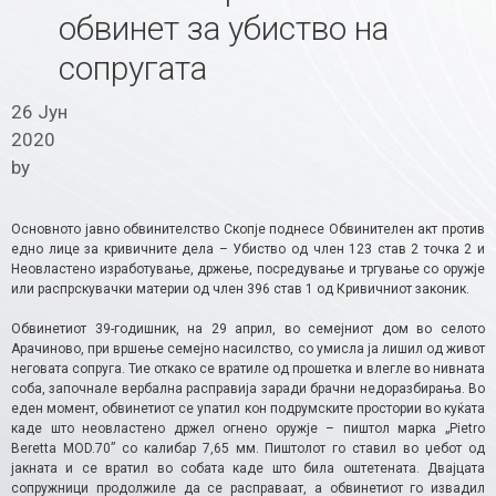
обвинет за убиство на
сопругата
26 Јун
2020
by
Основното јавно обвинителство Скопје поднесе Обвинителен акт против
едно лице за кривичните дела – Убиство од член 123 став 2 точка 2 и
Неовластено изработување, држење, посредување и тргување со оружје
или распрскувачки материи од член 396 став 1 од Кривичниот законик.
Обвинетиот 39-годишник, на 29 април, во семејниот дом во селото
Арачиново, при вршење семејно насилство, со умисла ја лишил од живот
неговата сопруга. Тие откако се вратиле од прошетка и влегле во нивната
соба, започнале вербална расправија заради брачни недоразбирања. Во
еден момент, обвинетиот се упатил кон подрумските простории во куќата
каде што неовластено држел огнено оружје – пиштол марка „
Pietro
Beretta MOD.70”
со калибар 7,65 мм. Пиштолот го ставил во џебот од
јакната и се вратил во собата каде што била оштетената. Двајцата
сопружници продолжиле да се расправаат, а обвинетиот го извадил