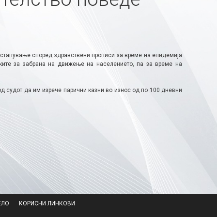
остапување според здравствени прописи за време на епидемија
уките за забрана на движење на населението, па за време на
д судот да им изрече парични казни во износ од по 100 дневни
ЕЛО
КОРИСНИ ЛИНКОВИ