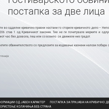
постапка за две лица
те во одделни кривично правни настани го сториле кривичното дело – Неп
206 став 1 од Кривичниот законик. Тие не ги почитувале мерките и одл
от час без дозвола, пеш или со возило се движеле низ градот.
етите обвинителството со предлозите за издавање казнени налози побара о
ries
тенија
ФОРМАЦИИ ОД ЈАВЕН КАРАКТЕР
ПОСТАПКА ЗА ПРИЈАВА НА КРИВИЧНО Д
КОРИСТЕЊЕ КОЛАЧИЊА ВЕБ СТРАНА