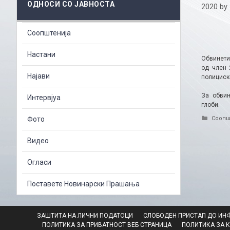
ОДНОСИ СО ЈАВНОСТА
2020
by
Соопштенија
Настани
Обвинети
од член 
Најави
полициски
За обвин
Интервјуа
глоби.
Catego
Фото
Соопш
Видео
Огласи
Поставете Новинарски Прашања
ЗАШТИТА НА ЛИЧНИ ПОДАТОЦИ
СЛОБОДЕН ПРИСТАП ДО ИН
ПОЛИТИКА ЗА ПРИВАТНОСТ ВЕБ СТРАНИЦА
ПОЛИТИКА ЗА 