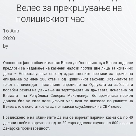
Велес за прекршување на
полицискиот час
16 Апр
2020
by
Основното јавно обвинителство Велес до Основниот суд Велес поднесе
предлози за издавање на казнени налози против две лица за кривично
дело – Непостапување според здравствените прописи за време на
епидемија од член 206 став 1 од Кривичниот законик. Обвинетите во
текот на викендот постапиле спротивно на Одлуката за забрана и
посебен режим на движење на територијата на државата, донесена од
Владата на Република Северна Македонија. Во временски период
додека бил во сила полицискиот час, пеш се движеле по улиците на
Велес што е констатирано од полициски службеници на СВР Велес.
Предложено е на обвинетите да им се изречат парични казни од по 40
дневни глоби во вредност од по 20 евра односно вкупно по 800 евра во
денарска противвредност.​