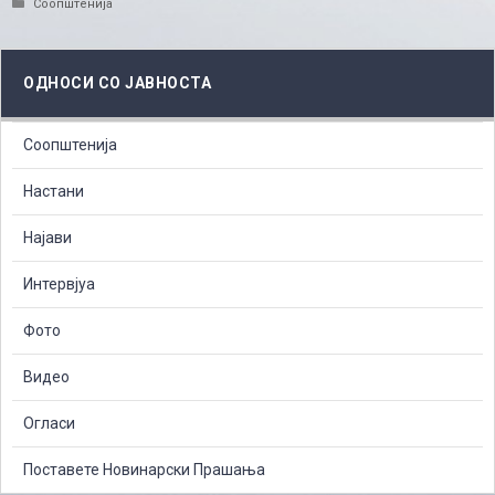
Categories
Соопштенија
ОДНОСИ СО ЈАВНОСТА
Соопштенија
Настани
Најави
Интервјуа
Фото
Видео
Огласи
Поставете Новинарски Прашања