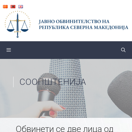
Skip
to
content
СООПШТЕНИЈА
Обвинети се две лица од