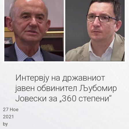
Интервју на државниот
јавен обвинител Љубомир
Јовески за „360 степени“
27 Ное
2021
by