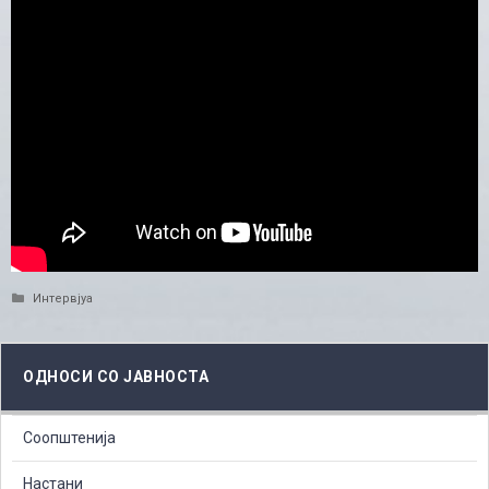
Categories
Интервјуа
ОДНОСИ СО ЈАВНОСТА
Соопштенија
Настани