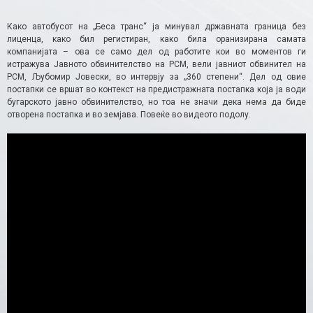
Како автобусот на „Беса транс“ ја минувал државната граница без
лиценца, како бил регистиран, како била оранизирана самата
компанијата – ова се само дел од работите кои во моментов ги
истражува Јавното обвинителство на РСМ, вели јавниот обвинител на
РСМ, Љубомир Јовески, во интервју за „360 степени“. Дел од овие
постапки се вршат во контекст на предистражната постапка која ја води
бугарското јавно обвинителство, но тоа не значи дека нема да биде
отворена постапка и во земјава. Повеќе во видеото подолу.