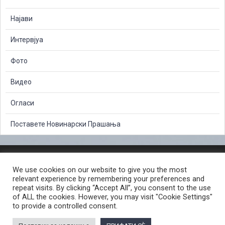
Најави
Интервјуа
Фото
Видео
Огласи
Поставете Новинарски Прашања
ЗАШТИТА НА ЛИЧНИ ПОДАТОЦИ
We use cookies on our website to give you the most
СЛОБОДЕН ПРИСТАП ДО ИНФОРМАЦИИ ОД ЈАВЕН КАРАКТЕР
relevant experience by remembering your preferences and
ПОСТАПКА ЗА ПРИЈАВА НА КРИВИЧНО ДЕЛО
КОРИСНИ ЛИНКОВИ
repeat visits. By clicking “Accept All”, you consent to the use
of ALL the cookies. However, you may visit "Cookie Settings"
ПОЛИТИКА ЗА ПРИВАТНОСТ ВЕБ СТРАНИЦА
to provide a controlled consent.
ПОЛИТИКА ЗА КОРИСТЕЊЕ КОЛАЧИЊА ВЕБ СТРАНА