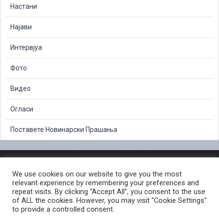
Настани
Најави
Интервјуа
Фото
Видео
Огласи
Поставете Новинарски Прашања
ЗАШТИТА НА ЛИЧНИ ПОДАТОЦИ
We use cookies on our website to give you the most
СЛОБОДЕН ПРИСТАП ДО ИНФОРМАЦИИ ОД ЈАВЕН КАРАКТЕР
relevant experience by remembering your preferences and
ПОСТАПКА ЗА ПРИЈАВА НА КРИВИЧНО ДЕЛО
КОРИСНИ ЛИНКОВИ
repeat visits. By clicking “Accept All”, you consent to the use
of ALL the cookies. However, you may visit "Cookie Settings"
ПОЛИТИКА ЗА ПРИВАТНОСТ ВЕБ СТРАНИЦА
to provide a controlled consent.
ПОЛИТИКА ЗА КОРИСТЕЊЕ КОЛАЧИЊА ВЕБ СТРАНА