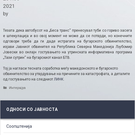
2021
by
Тезата дека автобусот на „Беса транс“ пренесувал туби со гориво засега
е шпекулација и во овој момент не може да се потврди, но конечните
одговори треба да ги даде истрагата на бугарското обвинителство,
изјави Јавниот обвинител на Република Северна Македонија Љубомир
Јовески во онлајн гостувањето на утринската информативна програма
„Тази сутрин“ на бугарскиот канал БТВ.
Тој ја нагласи тесната соработка меѓу македонското и бугарското
обвинителство за утврдување на причините за катастрофата, а деталите
од гостувањето на следниот
ЛИНК
.
Categories
Интервјуа
ОДНОСИ СО ЈАВНОСТА
Соопштенија