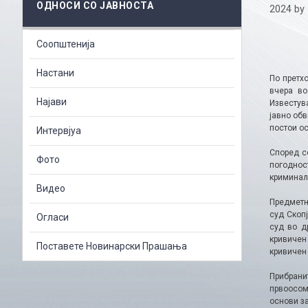
ОДНОСИ СО ЈАВНОСТА
2024
by
Соопштенија
Настани
По претх
вчера во
Најави
Известув
јавно об
постои о
Интервјуа
Според с
Фото
погоднос
криминал
Видео
Предметн
суд Скопј
Огласи
суд во д
кривичен
Поставете Новинарски Прашања
кривичен
Прибрани
првоосом
основи з