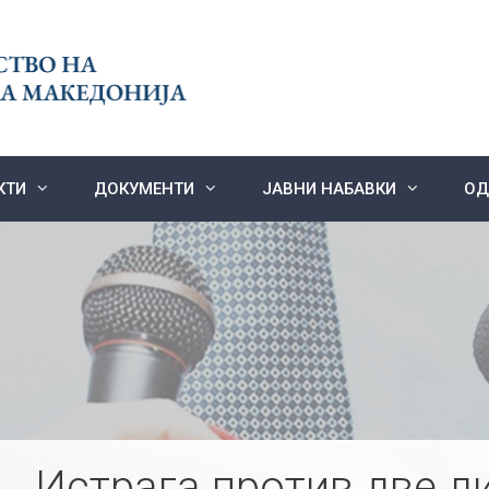
КТИ
ДОКУМЕНТИ
ЈАВНИ НАБАВКИ
ОД
Истрага против две л