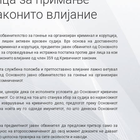
аконито влијание
 обвинителство за гонење на организиран криминал и корупција,
 лишен активен врховен судија. Врз основа на доставеното
криминал и корупција, предметен јавен обвинител од Основното
 за спроведување на истражна постапка против две лица за кои
конито влијание од член 359 од Кривичниот законик.
ата службена положба и претпоставено влијание лажно ветувал
ред Основното јавно обвинителство за гонење на организиран
осомничениот.
ии, ценејќи дека се исполнети условите до Основниот кривичен
от. Со оглед на тоа што станува збор за судија во највисокиот
во извршување на кривичното дело, предлогот преку Основниот
на ноќта му го одзеде имунитетот, по што денеска Основниот
на предметниот јавен обвинител да предложи притвор само за
днос на второосомничениот до овој момент доказите не даваат
о целосна проверка на сите околности и наводи.