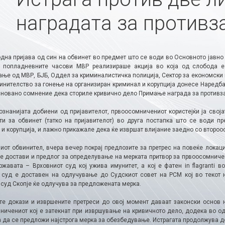
наградата за противз
одна пријава од син на обвинет во предмет што се води во Основното јавно
 попладневните часови МВР реализираше акција во која од слобода е
ање од МВР, БЈБ, Оддел за криминалистичка полиција, Сектор за економски 
винителство за гонење на организиран криминал и корупција донесе Наредба
сновано сомнение дека сториле кривично дело Примање награда за противза
ознанијата добиени од пријавителот, првоосомничениот користејќи ја свој
ти за обвинет (татко на пријавителот) во друга постапка што се води п
 и корупција, и лажно прикажале дека ќе извршат влијание заедно со второ
иот обвинител, вчера вечер покрај предлозите за претрес на повеќе локац
е достави и предлог за определување на мерката притвор за првоосомничени
ржавата – Врховниот суд кој ужива имунитет, а кој е фатен in flagranti 
 суд е доставен на одлучување до Судскиот совет на РСМ кој во текот 
 суд Скопје ќе одлучува за предложената мерка.
те докази и извршените претреси до овој момент даваат законски основ 
ничениот кој е затекнат при извршување на кривичното дело, додека во о
а да се предложи најстрога мерка за обезбедување. Истрагата продолжува д