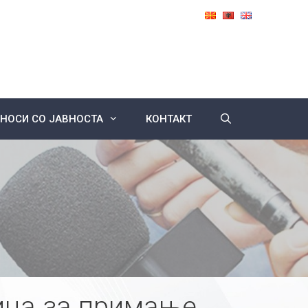
НОСИ СО ЈАВНОСТА
КОНТАКТ
ица за примање