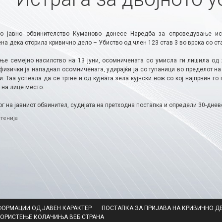
о јавно обвинителство Куманово донесе Наредба за спроведување ис
а дека сторила кривичнo делo – Убиство од член 123 став 3 во врска со ста
ње семејно насилство на 13 јуни, осомничената со умисла ги лишила од ж
физички ја нападнал осомничената, удирајќи ја со тупаници во пределот на г
и. Таа успеала да се тргне и од кујната зела кујнски нож со кој најпрвин го
 на лице место.
г на јавниот обвинител, судијата на претходна постапка и определи 30-дне
ries
тенија
ФОРМАЦИИ ОД ЈАВЕН КАРАКТЕР
ПОСТАПКА ЗА ПРИЈАВА НА КРИВИЧНО Д
КОРИСТЕЊЕ КОЛАЧИЊА ВЕБ СТРАНА