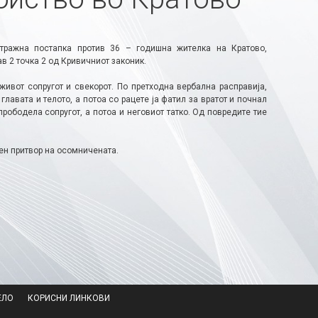
тражна постапка против 36 – годишна жителка на Кратово,
в 2 точка 2 од Кривичниот законик.
ивот сопругот и свекорот. По претходна вербална расправија,
лавата и телото, а потоа со рацете ја фатил за вратот и почнал
 прободела сопругот, а потоа и неговиот татко. Од повредите тие
вен притвор на осомничената.
ЕЛО
КОРИСНИ ЛИНКОВИ