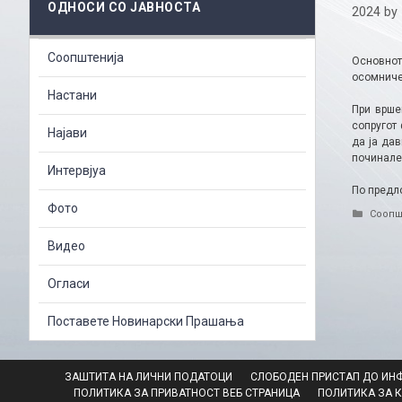
ОДНОСИ СО ЈАВНОСТА
2024
by
Соопштенија
Основнот
осомничен
Настани
При врше
сопругот 
Најави
да ја дав
починале
Интервјуа
По предло
Фото
Catego
Соопш
Видео
Огласи
Поставете Новинарски Прашања
ЗАШТИТА НА ЛИЧНИ ПОДАТОЦИ
СЛОБОДЕН ПРИСТАП ДО ИН
ПОЛИТИКА ЗА ПРИВАТНОСТ ВЕБ СТРАНИЦА
ПОЛИТИКА ЗА 