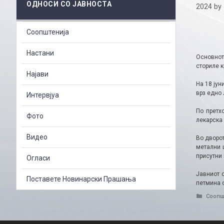
ОДНОСИ СО ЈАВНОСТА
2024
by
Соопштенија
Настани
Основнот
сториле к
Најави
На 18 јун
врз едно 
Интервјуа
По претх
Фото
лекарска
Видео
Во дворот
метални ш
присутни 
Огласи
Јавниот 
Поставете Новинарски Прашања
петмина о
Catego
Соопш