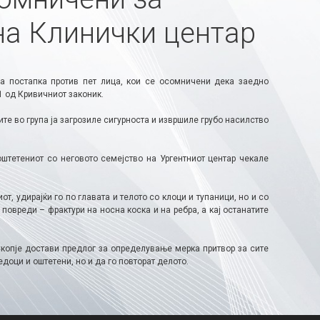
на Клинички центар
а постапка против пет лица, кои се осомничени дека заедно
1 од Кривичниот законик.
ите во група ја загрозиле сигурноста и извршиле грубо насилство
штетениот со неговото семејство на Ургентниот центар чекале
, удирајќи го по главата и телото со клоци и тупаници, но и со
повреди – фрактури на носна коска и на ребра, а кај останатите
копје достави предлог за определување мерка притвор за сите
доци и оштетени, но и да го повторат делото.