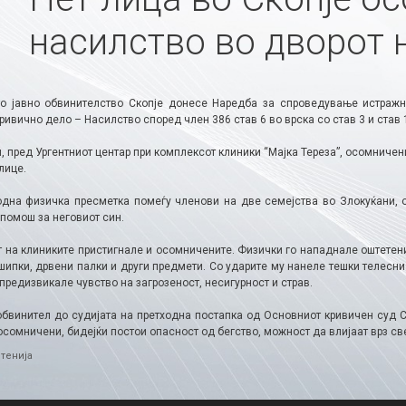
насилство во дворот 
о јавно обвинителство Скопје донесе Наредба за спроведување истражн
ривично дело – Насилство според член 386 став 6 во врска со став 3 и став 
и, пред Ургентниот центар при комплексот клиники “Мајка Тереза”, осомничен
лице.
одна физичка пресметка помеѓу членови на две семејства во Злокуќани, о
 помош за неговиот син.
 на клиниките пристигнале и осомничените. Физички го нападнале оштетениот
ипки, дрвени палки и други предмети. Со ударите му нанеле тешки телесни 
предизвикале чувство на загрозеност, несигурност и страв.
обвинител до судијата на претходна постапка од Основниот кривичен суд С
сомничени, бидејќи постои опасност од бегство, можност да влијаат врз све
ries
тенија