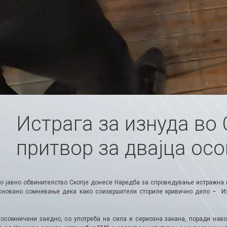
Истрага за изнуда во
притвор за двајца ос
о јавно обвинителство Скопје донесе Наредба за спроведување истражна по
сновано сомневање дека како соизвршители сториле кривично дело – Из
 осомничени заедно, со употреба на сила и сериозна закана, поради нав