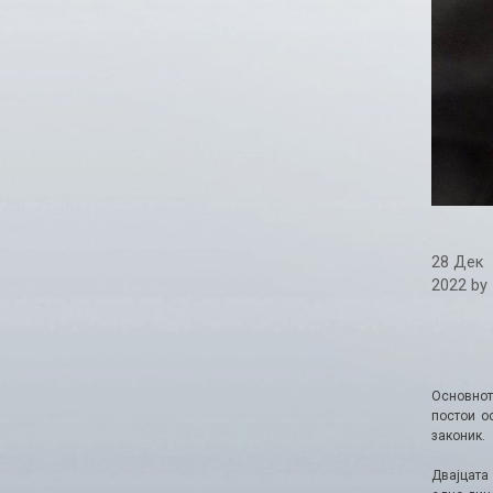
28 Дек
2022
by
Основнот
постои о
законик.
Двајцата