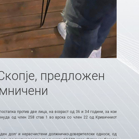
 Скопје, предложен
омничени
стапка против две лица, на возраст од 36 и 34 години, за кои
нуда од член 258 став 1 во врска со член 22 од Кривичниот
оден долг и нерасчистени должничко-доверителски односи, од