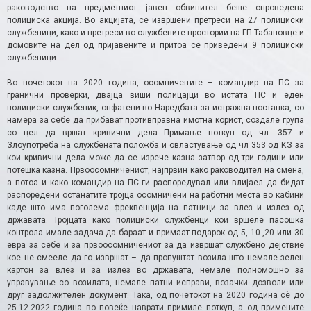
раководство на предметниот јавен обвинител беше спроведена
полициска акција. Во акцијата, се извршени претреси на 27 полициски
службеници, како и претреси во службените простории на ГП Табановце и
домовите на дел од пријавените и притоа се приведени 9 полициски
службеници.
Во почетокот на 2020 година, осомничените – командир на ПС за
гранични проверки, двајца виши полицајци во истата ПС и еден
полициски службеник, опфатени во Наредбата за истражна постапка, со
намера за себе да прибават противправна имотна корист, создале група
со цел да вршат кривични дела Примање поткуп од чл. 357 и
Злоупотреба на службената положба и овластување од чл 353 од КЗ за
кои кривични дела може да се изрече казна затвор од три години или
потешка казна. Првоосомничениот, најпрвин како раководител на смена,
а потоа и како командир на ПС ги распоредувал или влијаел да бидат
распоредени останатите тројца осомничени на работни места во кабини
каде што има поголема фреквенција на патници за влез и излез од
државата. Тројцата како полициски службенци кои вршеле пасошка
контрола имале задача да бараат и примаат подарок од 5, 10 ,20 или 30
евра за себе и за првоосомничениот за да извршат службено дејствие
кое не смееле да го извршат – да пропуштат возила што немале зелен
картон за влез и за излез во државата, немале полномошно за
управување со возилата, немале патни исправи, возачки дозволи или
друг задолжителен документ. Така, од почетокот на 2020 година сѐ до
25.12.2022 година во повеќе наврати примиле поткуп, а од примените