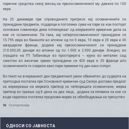
парични средства секој месец на првоосомничениот му давале по 150
евра.
На 25 декември при спроведените претреси кај осомничените се
пронајдени предмети, подароци и поголема сума на пари за кои постојат
основани сомненија дека потекнуваат од извршените кривични дела за
кои се осомничени. Па така, кај четвртоосомничениот пронајдени се
15.795 евра во банкноти во апоени од по 5 евра, 10 евра и 20 евра и 30
швајцарски франци, додека кај првоосомничениот се пронајдени
210.000,00 денари во апоени од по 1.000 и 2.000 денари. Воедно, во
зградата на ГП Табановце во просторијата – кујна во метален сад
сместен во висечки орман пронајдени се 420 евра и 20 франци што
осомничените ги сокриле како пари примени тој ден како поткуп.
Во текот на вчерашниот ден предметниот јавен обвинител до судијата на
претходна постапка при Основниот кривичен суд Скопје достави предлог
за изрекување на мерката притвор за четворицата осомничени, мерка
притвор во траење од 8 дена за две лица, додека за петмина за кои се
води скратена постапка предложи мерки за обезбедување на присуство.
Categories
Соопштенија
ОДНОСИ СО ЈАВНОСТА