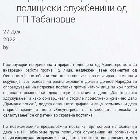
полициски службеници од
ГП Табановце
27 Дек
2022
by
Постапувајќи по кривичната пријава поднесена од Министерството за
внатрешни работи против 12 лица, надлежен јавен обвинител од
Основното јавно обвинителство за гонење на организиран криминал и
корупција, врз основа на расположливите докази донесе Наредба за
спроведување на истражна постапка против четири лица за кои постои
основано сомневање дека сториле кривично дело „Злосторничко
здружување“ и како соизвршители сториле продолжено кривично дело
„Примање поткуп“, додека останатите пријавени лица осомничени дека
сториле кривично дело „Злоупотреба на службената положба и
овластување“ се опфатени во скратена постапка.
По повеќемесечна предистражна постапка, врз основа на сознанија
дека на ГП Табановце група полициски службеници на организиран
начин извршуваат инкриминирани дејствија со коруптивни елементи, под