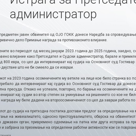
администратор
предметен јавен обвинител од ОЈО ГОКК донесе Наредба за спроведување 
кривично дело Примање награда за противзаконито влијание.
ните во периодот од месец јануари 2023 година до 2025 година, заедно, со
авено влијание како Претседател и Судски администратор, барале и примиле
од 800 евра, со цел да интервенираат кај судија на Основниот суд Гостива
 дејствие што не би смеело да се изврши.
кот на 2023 година осомничените му ветиле на лице кое било странка во по
 требало да интервенираат кај судија во Основниот суд Гостивар да донес
лна пресуда. Откако не успеале, повторно, по барање на осомничените на 
венираат кај судии во втор степен за укинување на решението со кое не би
о награда му биле дадени на второосомничениот со цел да заврши работа по
лот до судија на претходна постапка достави предлог за определување на м
тање на живеалиштето, односно престојувалиштето, обврска на обвинетиот
 државен орган; привремено одземање на патна или друга исправа за пр
 и забрана за преземање на определени работни активности кои се поврзани
ries
тенија