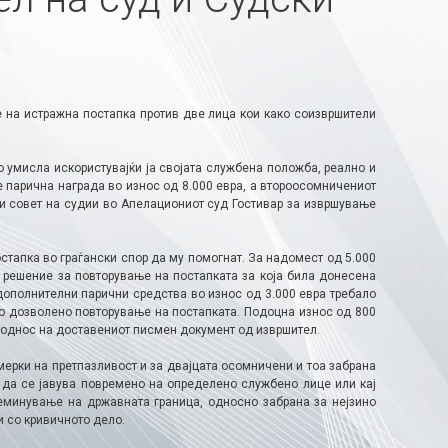
на истражна постапка против две лица кои како соизвршители
 умисла искористувајќи ја својата службена положба, реално и
 парична награда во износ од 8.000 евра, а второосомничениот
р и совет на судии во Апелациониот суд Гостивар за извршување
стапка во граѓански спор да му помогнат. За надомест од 5.000
е решение за повторување на постапката за која била донесена
дополнителни парични средства во износ од 3.000 евра требало
ло дозволено повторување на постапката. Подоцна износ од 800
 однос на доставениот писмен документ од извршител.
ерки на претпазливост и за двајцата осомничени и тоа забрана
 да се јавува повремено на определено службено лице или кај
еминување на државната граница, односно забрана за нејзино
 со кривичното дело.