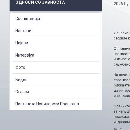
ОДНОСИ СО ЈАВНОСТА
2026
by
Соопштенија
Настани
Денеска 
сториле 
Најави
Осомниче
претпост
Интервјуа
и износ 
службено
Фото
На почето
Видео
евра тие
одбивате
да интер
Огласи
евра как
Поставете Новинарски Прашања
Обвините
за напуш
надлежен
издавање
Catego
Соопш