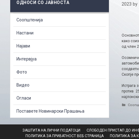
ОДНОСИ СО ЈАВНОСТА
2023
by
Соопштенија
Настани
Основнот
како сои
Најави
од член 2
Осомниче
Интервјуа
автомоби
соодветн
Фото
Скопје п
Видео
Истрага 
против 2
најлонск
Огласи
Catego
Соопш
Поставете Новинарски Прашања
ЗАШТИТА НА ЛИЧНИ ПОДАТОЦИ
СЛОБОДЕН ПРИСТАП ДО ИН
ПОЛИТИКА ЗА ПРИВАТНОСТ ВЕБ СТРАНИЦА
ПОЛИТИКА ЗА 