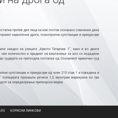
стапка против две лица за кои постои основано сомнение дека
промет наркотични дроги, психотропни супстанции и прекурсори
еле заедно на улицата „Христо Татарчев 1“, како и во двата
и чие количество е предмет на вештачење за што се издадени
до судијата на претходна постапка од Основниот кривичен суд
опни супстанции и прекурсори од член 215 став 1 е поведена и
“ полицијата пронашла речиси 1,5 килограм марихуана во три
едлог за определување притворска мерка.
ЕЛО
КОРИСНИ ЛИНКОВИ