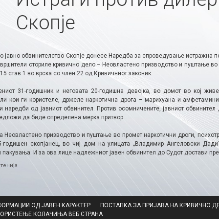
Скопје
о јавно обвинителство Скопје донесе Наредба за спроведување истражна по
звршители сториле кривично дело – Неовластено призводство и пуштање во 
15 став 1 во врска со член 22 од Кривичниот законик.
ниот 31-годишник и неговата 20-годишна девојка, во домот во кој живе
ли кои ги користеле, држеле наркотична дрога – марихуана и амфетамин
и наредби од јавниот обвинител. Против осомничените, јавниот обвинител 
редложи да биде определена мерка притвор.
за Неовластено призводство и пуштање во промет наркотични дроги, психотр
5-годишен скопјанец, во чиј дом на улицата „Владимир Ангеловски Дади
и пакувања. И за ова лице надлежниот јавен обвинител до Судот достави пр
ries
тенија
ФОРМАЦИИ ОД ЈАВЕН КАРАКТЕР
ПОСТАПКА ЗА ПРИЈАВА НА КРИВИЧНО Д
КОРИСТЕЊЕ КОЛАЧИЊА ВЕБ СТРАНА