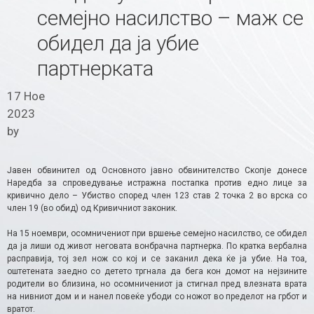
семејно насилство – маж се
обидел да ја убие
партнерката
17 Ное
2023
by
Јавен обвинител од Основното јавно обвинителство Скопје донесе
Наредба за спроведување истражна постапка против едно лице за
кривично дело – Убиство според член 123 став 2 точка 2 во врска со
член 19 (во обид) од Кривичниот законик.
На 15 ноември, осомничениот при вршење семејно насилство, се обидел
да ја лиши од живот неговата вонбрачна партнерка. По кратка вербална
расправија, тој зел нож со кој и се заканил дека ќе ја убие. На тоа,
оштетената заедно со детето тргнала да бега кон домот на нејзините
родители во близина, но осомничениот ја стигнал пред влезната врата
на нивниот дом и и нанел повеќе убоди со ножот во пределот на грбот и
вратот.