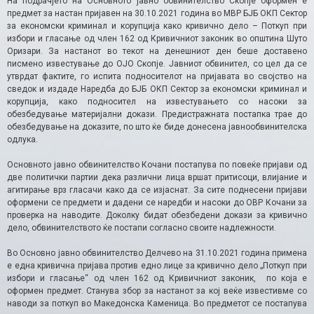
На подрачјето на Основното јавно обвинителство Скопје оформен е
предмет за настан пријавен на 30.10.2021 година во МВР БЈБ ОКП Сектор
за економски криминал и корупција како кривично дело – Поткуп при
избори и гласање од член 162 од Кривичниот законик во општина Шуто
Оризари. За настанот во текот на денешниот ден беше доставено
писмено известување до ОЈО Скопје. Јавниот обвинител, со цел да се
утврдат фактите, го испита подносителот на пријавата во својство на
сведок и издаде Наредба до БЈБ ОКП Сектор за економски криминал и
корупција, како подносител на известувањето со насоки за
обезбедување материјални докази. Предистражната постапка трае до
обезбедување на доказите, по што ќе биде донесена јавнообвинителска
одлука.
Основното јавно обвинителство Кочани постапува по повеќе пријави од
две политички партии дека различни лица вршат притисоци, влијание и
агитирање врз гласачи како да се изјаснат. За сите поднесени пријави
оформени се предмети и дадени се наредби и насоки до ОВР Кочани за
проверка на наводите. Доколку бидат обезбедени докази за кривично
дело, обвинителството ќе постапи согласно своите надлежности.
Во Основно јавно обвинителство Делчево на 31.10.2021 година примена
е една кривична пријава против едно лице за кривично дело „Поткуп при
избори и гласање“ од член 162 од Кривичниот законик, по која е
оформен предмет. Станува збор за настанот за кој веќе известивме со
наводи за поткуп во Македонска Каменица. Во предметот се постапува