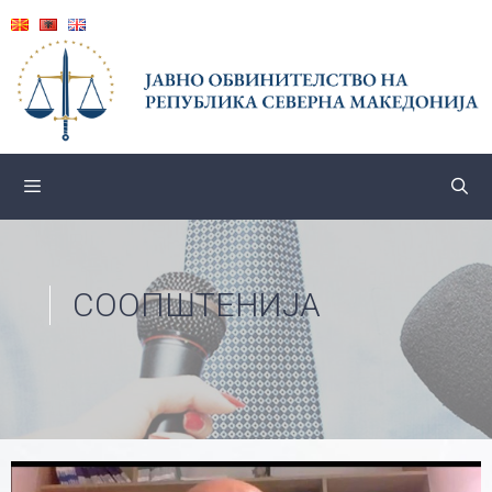
Skip
to
content
СООПШТЕНИЈА