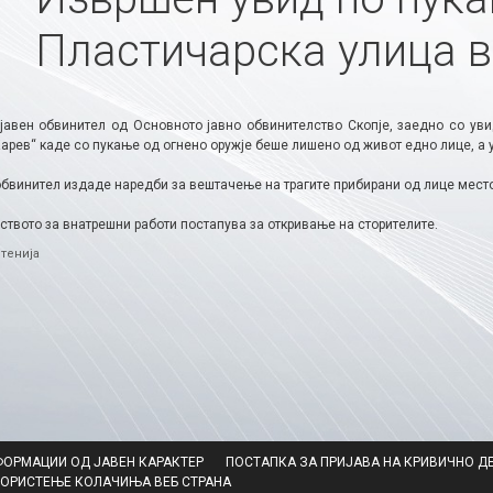
Пластичарска улица в
јавен обвинител од Основното јавно обвинителство Скопје, заедно со уви
арев“ каде со пукање од огнено оружје беше лишено од живот едно лице, а 
бвинител издаде наредби за вештачење на трагите прибирани од лице место, 
твото за внатрешни работи постапува за откривање на сторителите.
ries
тенија
ФОРМАЦИИ ОД ЈАВЕН КАРАКТЕР
ПОСТАПКА ЗА ПРИЈАВА НА КРИВИЧНО Д
КОРИСТЕЊЕ КОЛАЧИЊА ВЕБ СТРАНА