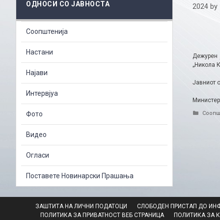
ОДНОСИ СО ЈАВНОСТА
2024
by
Соопштенија
Настани
Дежурен 
„Никола К
Најави
Јавниот о
Интервјуа
Министерс
Catego
Фото
Соопш
Видео
Огласи
Поставете Новинарски Прашања
ЗАШТИТА НА ЛИЧНИ ПОДАТОЦИ
СЛОБОДЕН ПРИСТАП ДО ИН
ПОЛИТИКА ЗА ПРИВАТНОСТ ВЕБ СТРАНИЦА
ПОЛИТИКА ЗА 