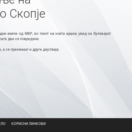
о Скопје
дни екипи од МВР, во текот на ноќта вршеа увид на булеварот
уште две се повредени.
а се преземаат и други дејствија.
ЕЛО
КОРИСНИ ЛИНКОВИ