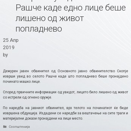
Рашче каде едно лице беше
лишено од живот
попладнево
25 Апр
2019
by
Дежурен јавен обвинител од Основното јавно обвинителство Скопје
изврши увид во селото Рашче каде што попладнево беше пронајдено
починато машко лице.
Според првичните информации од увидот, лицето било лишено од живот
со истрели од огнено оружје.
По наредба на јавниот обвинител, врз телото на починатиот ќе биде
извршена обдукција. Издадени се наредби за вештачење на сите траги и
материјални докази пронајдени на лице место.
Categories
Соопштенија