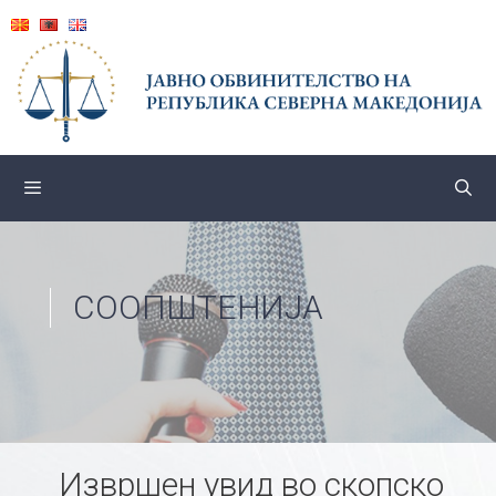
Skip
to
content
СООПШТЕНИЈА
Извршен увид во скопско