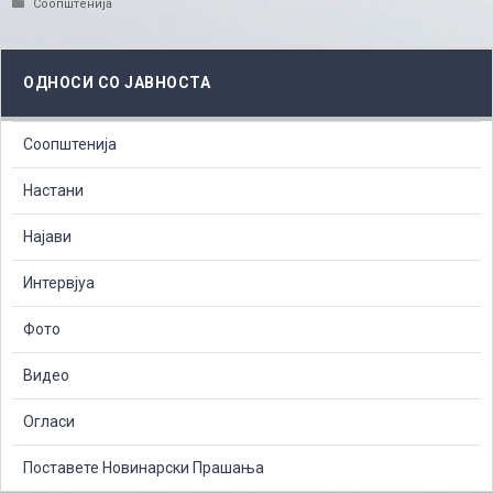
Categories
Соопштенија
ОДНОСИ СО ЈАВНОСТА
Соопштенија
Настани
Најави
Интервјуа
Фото
Видео
Огласи
Поставете Новинарски Прашања