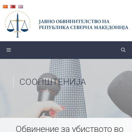
Skip
to
content
СООПШТЕНИЈА
Обвинение за убиството во