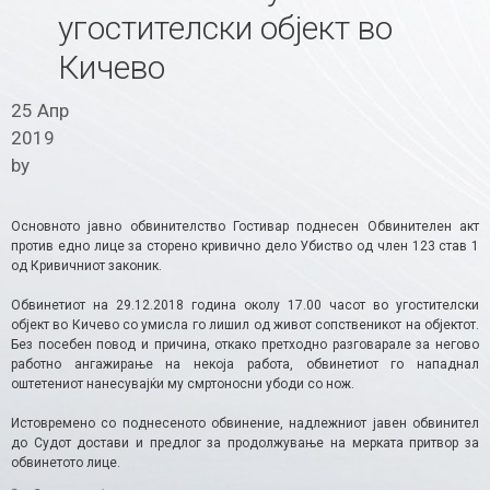
угостителски објект во
Кичево
25 Апр
2019
by
Основното јавно обвинителство Гостивар поднесен Обвинителен акт
против едно лице за сторено кривично дело Убиство од член 123 став 1
од Кривичниот законик.
Обвинетиот на 29.12.2018 година околу 17.00 часот во угостителски
објект во Кичево со умисла го лишил од живот сопственикот на објектот.
Без посебен повод и причина, откако претходно разговарале за негово
работно ангажирање на некоја работа, обвинетиот го нападнал
оштетениот нанесувајќи му смртоносни убоди со нож.
Истовремено со поднесеното обвинение, надлежниот јавен обвинител
до Судот достави и предлог за продолжување на мерката притвор за
обвинетото лице.