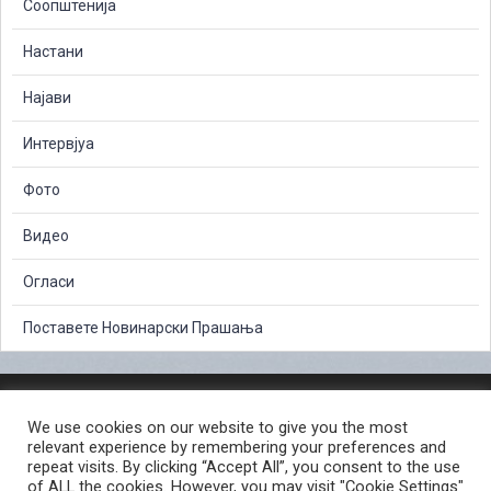
Соопштенија
Настани
Најави
Интервјуа
Фото
Видео
Огласи
Поставете Новинарски Прашања
ЗАШТИТА НА ЛИЧНИ ПОДАТОЦИ
We use cookies on our website to give you the most
СЛОБОДЕН ПРИСТАП ДО ИНФОРМАЦИИ ОД ЈАВЕН КАРАКТЕР
relevant experience by remembering your preferences and
ПОСТАПКА ЗА ПРИЈАВА НА КРИВИЧНО ДЕЛО
КОРИСНИ ЛИНКОВИ
repeat visits. By clicking “Accept All”, you consent to the use
of ALL the cookies. However, you may visit "Cookie Settings"